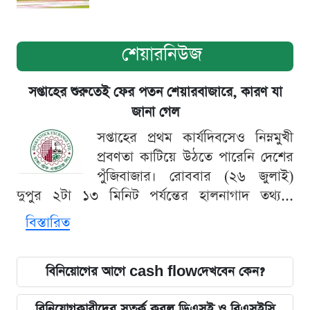
শেয়ারনিউজ
সপ্তাহের শুরুতেই ফের পতন শেয়ারবাজারে, কারণ যা
জানা গেল
সপ্তাহের প্রথম কার্যদিবসেও নিম্নমুখী
প্রবণতা কাটিয়ে উঠতে পারেনি দেশের
পুঁজিবাজার। রোববার (২৬ জুলাই)
দুপুর ২টা ১৩ মিনিট পর্যন্তের হালনাগাদ তথ্য...
বিস্তারিত
বিনিয়োগের আগে cash flowদেখবেন কেন?
বিনিয়োগকারীদের সতর্ক করল ডিএসই ও বিএসইসি