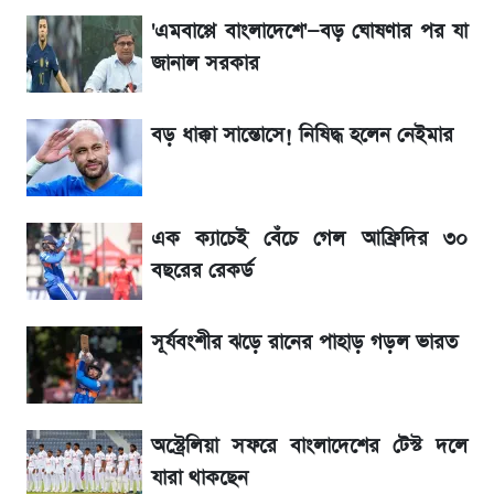
'এমবাপ্পে বাংলাদেশে'—বড় ঘোষণার পর যা
৮ ব্র্যান্ডের ত্বক ফর্সাকারী ক্রিমে ভয়াবহ মাত্রার মার্কারি
জানাল সরকার
ভবন নির্মাণে নতুন নিয়ম: বাংলাদেশ building
code যা মানতে হবে
বড় ধাক্কা সান্তোসে! নিষিদ্ধ হলেন নেইমার
মেঘনা পেট্রোলিয়ামের চেয়ারম্যান নিয়োগ
এক ক্যাচেই বেঁচে গেল আফ্রিদির ৩০
Diego Simeone নতুন চ্যালেঞ্জ প্রস্তুতিতে
বছরের রেকর্ড
অ্যাটলেটিকো
সূর্যবংশীর ঝড়ে রানের পাহাড় গড়ল ভারত
বিনিয়োগের আগে cash flowদেখবেন কেন?
অস্ট্রেলিয়া সফরে বাংলাদেশের টেস্ট দলে
যারা থাকছেন