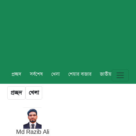
প্রচ্ছদ
সর্বশেষ
খেলা
শেয়ার বাজার
জাতীয়
বিশ্ব
প্রচ্ছদ
খেলা
Md Razib Ali