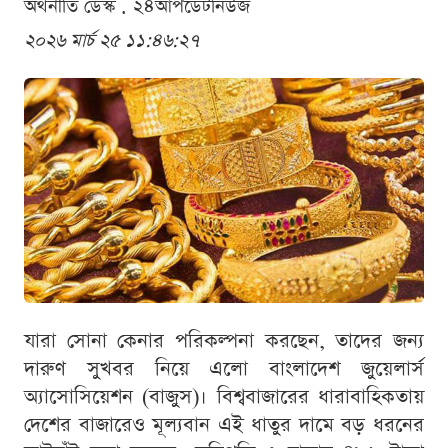
অর্থনীতি ডেস্ক . ২৪আপডেটনিউজ
২০২৬ মার্চ ২৫ ১১:৪৬:২৭
যারা সোনা কেনার পরিকল্পনা করছেন, তাদের জন্য
দারুণ সুখবর নিয়ে এলো বাংলাদেশ জুয়েলার্স
অ্যাসোসিয়েশন (বাজুস)। বিশ্ববাজারের ধারাবাহিকতায়
দেশের বাজারেও মূল্যবান এই ধাতুর দামে বড় ধরনের