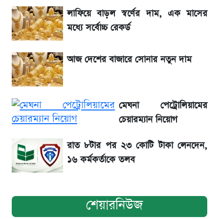
লাফিয়ে বাড়ল স্বর্ণের দাম, এক মাসের
সৌদিতে বাংলাদেশিদের আকামা নবায়নে বদলে গেল
মধ্যে সর্বোচ্চ রেকর্ড
নিয়ম
আজ দেশের বাজারে সোনার নতুন দাম
SSC Result 2026: যে ৩ উপায়ে জানা যাবে
ফল
মেঘনা পেট্রোলিয়ামের
দেশি ৫ মাছে মিলল মাইক্রোপ্লাস্টিক!
চেয়ারম্যান নিয়োগ
রাত ৮টার পর ২৩ কোটি টাকা লেনদেন,
১৬ কর্মকর্তাকে তলব
শেয়ারনিউজ