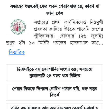
সপ্তাহের শুরুতেই ফের পতন শেয়ারবাজারে, কারণ যা
জানা গেল
সপ্তাহের প্রথম কার্যদিবসেও নিম্নমুখী
প্রবণতা কাটিয়ে উঠতে পারেনি দেশের
পুঁজিবাজার। রোববার (২৬ জুলাই)
দুপুর ২টা ১৩ মিনিট পর্যন্তের হালনাগাদ তথ্য...
বিস্তারিত
ডিএসইতে বন্ধ কোম্পানির সংখ্যা ৩৫, সবচেয়ে
পুরোনোটি ২৪ বছর ধরে নিষ্ক্রিয়
শেয়ার বিজকে লিগ্যাল নোটিশ পাঠাল রবি, শুরু নতুন
বিতর্ক
রবির বড় সাফল্য! আয় কম বাড়লেও রেকর্ড মুনাফা ও