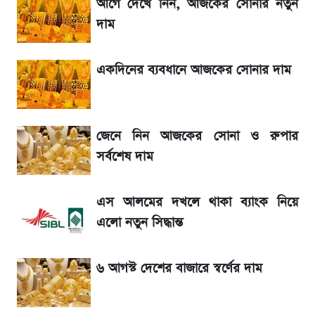
সাকিবের বাড়িতে হামলা নিয়ে মুখ খুললেন দিলীপ
আগে দেখে নিন, আজকের সোনার নতুন
ঘোষ
দাম
জেনে নিন আজকের সোনা ও রুপার সর্বশেষ দাম
একদিনের ব্যবধানে আজকের সোনার দাম
তাপমাত্রা নিয়ে নতুন পূর্বাভাস দিল আবহাওয়া অফিস
জেনে নিন আজকের সোনা ও রুপার
১৮০ দিনের মূল্যায়ন শেষে মন্ত্রিসভায় পরিবর্তন
সর্বশেষ দাম
রবির বড় সাফল্য! আয় কম বাড়লেও রেকর্ড মুনাফা ও
এস আলমের দখলে থাকা ব্যাংক নিয়ে
গ্রাহক বৃদ্ধি
এলো নতুন সিদ্ধান্ত
টিভিতে আজকের খেলা (৭ আগস্ট)
৬ আগস্ট দেশের বাজারে স্বর্ণের দাম
ডিএসইতে বন্ধ কোম্পানির সংখ্যা ৩৫, সবচেয়ে
পুরোনোটি ২৪ বছর ধরে নিষ্ক্রিয়