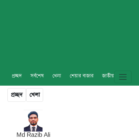
প্রচ্ছদ
সর্বশেষ
খেলা
শেয়ার বাজার
জাতীয়
বিশ্ব
প্রচ্ছদ
খেলা
Md Razib Ali