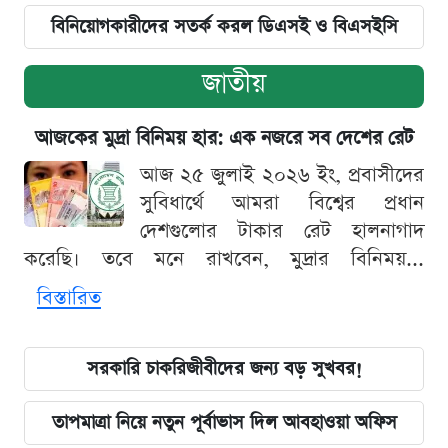
বিনিয়োগকারীদের সতর্ক করল ডিএসই ও বিএসইসি
জাতীয়
আজকের মুদ্রা বিনিময় হার: এক নজরে সব দেশের রেট
আজ ২৫ জুলাই ২০২৬ ইং, প্রবাসীদের
সুবিধার্থে আমরা বিশ্বের প্রধান
দেশগুলোর টাকার রেট হালনাগাদ
করেছি। তবে মনে রাখবেন, মুদ্রার বিনিময়...
বিস্তারিত
সরকারি চাকরিজীবীদের জন্য বড় সুখবর!
তাপমাত্রা নিয়ে নতুন পূর্বাভাস দিল আবহাওয়া অফিস