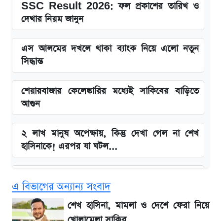
SSC Result 2026: ফল প্রকাশের তারিখ ও
দেখার নিয়ম জানুন
এস আলমের দখলে থাকা ব্যাংক নিয়ে এলো নতুন
সিদ্ধান্ত
শেয়ারবাজার কেলেঙ্কারির মধ্যেই সাকিবের বাড়িতে
আগুন
২ লাখ মানুষ অপেক্ষায়, কিন্তু দেখা গেল না শেখ
হাসিনাকে! এরপর যা ঘটল...
Snapdragon 8 Gen 3 ফোনে নতুন চমক,
এ বিভাগের অন্যান্য সংবাদ
Redmi K80 নিয়ে আপডেট
শেখ হাসিনা, মামলা ও দেশে ফেরা নিয়ে
বাংলাদেশ নিয়ে যা বললেন সজীব ওয়াজেদ জয়
খোলামেলা সাকিব