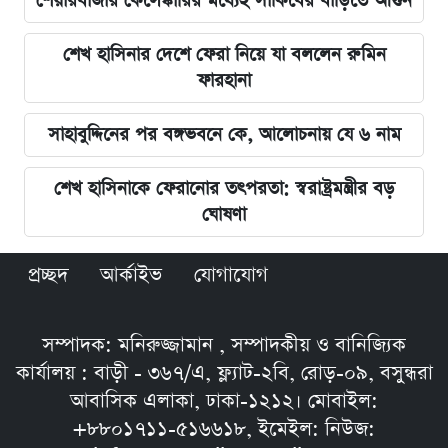
শেয়ারবাজার কেলেঙ্কারির মধ্যেই সাকিবের বাড়িতে আগুন
শেখ হাসিনার দেশে ফেরা নিয়ে যা বললেন রুমিন
ফারহানা
সাহাবুদ্দিনের পর বঙ্গভবনে কে, আলোচনায় যে ৬ নাম
শেখ হাসিনাকে ফেরানোর তৎপরতা: স্বরাষ্ট্রমন্ত্রীর বড়
ঘোষণা
প্রচ্ছদ
আর্কাইভ
যোগাযোগ
সম্পাদক: মনিরুজ্জামান , সম্পাদকীয় ও বানিজ্যিক
কার্যালয় : বাড়ী - ৩৬৭/এ, ফ্ল্যাট-২বি, রোড়-০৯, বসুন্ধরা
আবাসিক এলাকা, ঢাকা-১২১২। মোবাইল:
+৮৮০১৭১১-৫১৬৬১৮, ইমেইল: নিউজ: