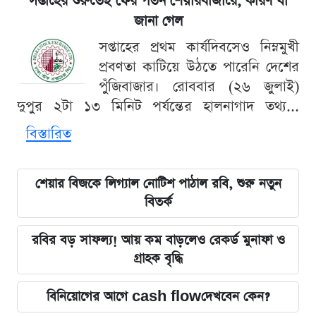
সপ্তাহের শুরুতেই ফের পতন শেয়ারবাজারে, কারণ যা
জানা গেল
সপ্তাহের প্রথম কার্যদিবসেও নিম্নমুখী
প্রবণতা কাটিয়ে উঠতে পারেনি দেশের
পুঁজিবাজার। রোববার (২৬ জুলাই)
দুপুর ২টা ১৩ মিনিট পর্যন্তের হালনাগাদ তথ্য...
বিস্তারিত
শেয়ার বিজকে লিগ্যাল নোটিশ পাঠাল রবি, শুরু নতুন
বিতর্ক
রবির বড় সাফল্য! আয় কম বাড়লেও রেকর্ড মুনাফা ও
গ্রাহক বৃদ্ধি
বিনিয়োগের আগে cash flowদেখবেন কেন?