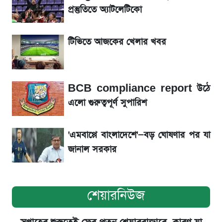
রবির বড় সাফল্য! আয় কম বাড়লেও রেকর্ড মুনাফা ও
প্রস্তুতিতে অ্যাটলেটিকো
গ্রাহক বৃদ্ধি
টিভিতে আজকের খেলার খবর
শেয়ার বিজকে লিগ্যাল নোটিশ পাঠাল রবি, শুরু নতুন
বিতর্ক
BCB compliance report উঠে
সৌদিতে বাংলাদেশিদের আকামা নবায়নে বদলে গেল
এলো গুরুত্বপূর্ণ সুপারিশ
নিয়ম
'এমবাপ্পে বাংলাদেশে'—বড় ঘোষণার পর যা
জানাল সরকার
শেয়ারনিউজ