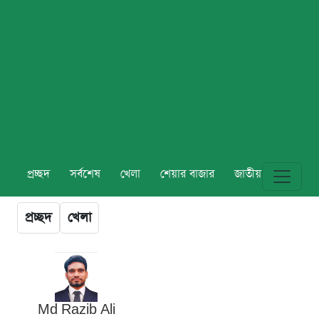
প্রচ্ছদ
সর্বশেষ
খেলা
শেয়ার বাজার
জাতীয়
বিশ্ব
প্রচ্ছদ
খেলা
Md Razib Ali