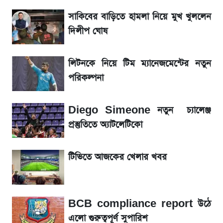
সাকিবের বাড়িতে হামলা নিয়ে মুখ খুললেন
আগামীকালই স্পষ্ট হবে এসএসসি ফল প্রকাশের
দিলীপ ঘোষ
তারিখ
লিটনকে নিয়ে টিম ম্যানেজমেন্টের নতুন
তাপমাত্রা নিয়ে নতুন পূর্বাভাস দিল আবহাওয়া অফিস
পরিকল্পনা
৬ আগস্ট দেশের বাজারে স্বর্ণের দাম
Diego Simeone নতুন চ্যালেঞ্জ
রবির বড় সাফল্য! আয় কম বাড়লেও রেকর্ড মুনাফা ও
প্রস্তুতিতে অ্যাটলেটিকো
গ্রাহক বৃদ্ধি
টিভিতে আজকের খেলার খবর
শেয়ার বিজকে লিগ্যাল নোটিশ পাঠাল রবি, শুরু নতুন
বিতর্ক
BCB compliance report উঠে
সৌদিতে বাংলাদেশিদের আকামা নবায়নে বদলে গেল
এলো গুরুত্বপূর্ণ সুপারিশ
নিয়ম