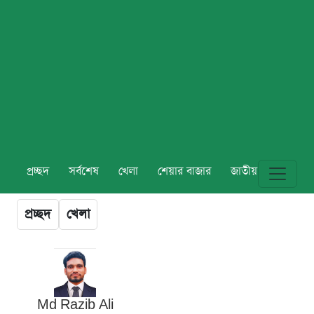
প্রচ্ছদ
সর্বশেষ
খেলা
শেয়ার বাজার
জাতীয়
বিশ্ব
প্রচ্ছদ
খেলা
Md Razib Ali