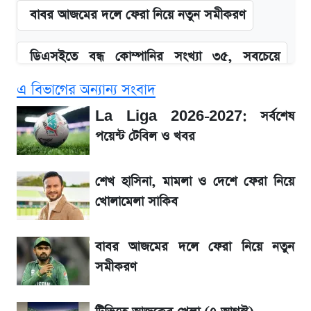
বাবর আজমের দলে ফেরা নিয়ে নতুন সমীকরণ
ডিএসইতে বন্ধ কোম্পানির সংখ্যা ৩৫, সবচেয়ে
পুরোনোটি ২৪ বছর ধরে নিষ্ক্রিয়
এ বিভাগের অন্যান্য সংবাদ
Snapdragon 8 Gen 3 ফোনে নতুন চমক,
La Liga 2026-2027: সর্বশেষ
Redmi K80 নিয়ে আপডেট
পয়েন্ট টেবিল ও খবর
সাকিবের বাড়িতে হামলা নিয়ে মুখ খুললেন দিলীপ
শেখ হাসিনা, মামলা ও দেশে ফেরা নিয়ে
ঘোষ
খোলামেলা সাকিব
জেনে নিন আজকের সোনা ও রুপার সর্বশেষ দাম
বাবর আজমের দলে ফেরা নিয়ে নতুন
সমীকরণ
১৮০ দিনের মূল্যায়ন শেষে মন্ত্রিসভায় পরিবর্তন