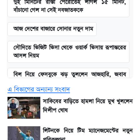
দুই মিনিটের রাস্তা পেরোতেই লাগল ১৫ মিনিট,
বাঁচানো গেল না সেই নবজাতককে
আজ দেশের বাজারে সোনার নতুন দাম
সৌদিতে ভিজিট ভিসা থেকে ওয়ার্ক ভিসায় রূপান্তরের
আসল নিয়ম
বিল নিয়ে ফেসবুকে ঝড় তুললেন আজহারি, জবাব
দিল বিদ্যুৎ বিভাগ
এ বিভাগের অন্যান্য সংবাদ
আগামী ৪ দিনের আবহাওয়া নিয়ে বড় সতর্কবার্তা
সাকিবের বাড়িতে হামলা নিয়ে মুখ খুললেন
দিলীপ ঘোষ
বাংলাদেশ নিয়ে যা বললেন সজীব ওয়াজেদ জয়
লিটনকে নিয়ে টিম ম্যানেজমেন্টের নতুন
লিটনকে নিয়ে টিম ম্যানেজমেন্টের নতুন পরিকল্পনা
পরিকল্পনা