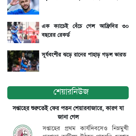
শেখ হাসিনার বক্তব্য ঘিরে ভারতকে কড়া বার্তা
বাংলাদেশের
এক ক্যাচেই বেঁচে গেল আফ্রিদির ৩০
সাকিবের বাড়িতে হামলা নিয়ে মুখ খুললেন দিলীপ
বছরের রেকর্ড
ঘোষ
সূর্যবংশীর ঝড়ে রানের পাহাড় গড়ল ভারত
শেয়ারনিউজ
সপ্তাহের শুরুতেই ফের পতন শেয়ারবাজারে, কারণ যা
জানা গেল
সপ্তাহের প্রথম কার্যদিবসেও নিম্নমুখী