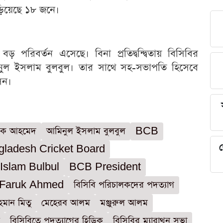
ঁড়িয়েছে ১৮ জনে।
ড় পরিবর্তন এসেছে। বিনা প্রতিদ্বন্দ্বিতায় বিসিবির
িনুল ইসলাম বুলবুল। তার সাথে সহ-সভাপতি হিসেবে
েন।
ুক আহমেদ
আমিনুল ইসলাম বুলবুল
BCB
শ
gladesh Cricket Board
Islam Bulbul
BCB President
Faruk Ahmed
বিসিবি পরিচালকদের পদত্যাগ
হমান মিতু
মেহেরব আলম
মঞ্জুরুল আলম
বিসিবিতে পদত্যাগের হিড়িক
বিসিবির ম্যারাথন সভা