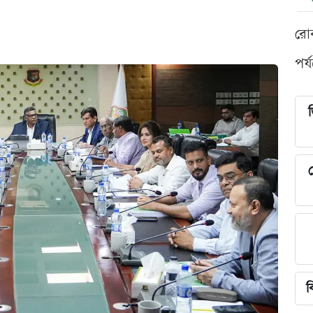
রো
পর্
শ
ব