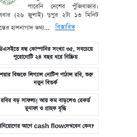
পারেনি দেশের পুঁজিবাজার।
ববার (২৬ জুলাই) দুপুর ২টা ১৩ মিনিট
বিস্তারিত
যন্তের হালনাগাদ তথ্য...
ডিএসইতে বন্ধ কোম্পানির সংখ্যা ৩৫, সবচেয়ে
পুরোনোটি ২৪ বছর ধরে নিষ্ক্রিয়
েয়ার বিজকে লিগ্যাল নোটিশ পাঠাল রবি, শুরু
নতুন বিতর্ক
রবির বড় সাফল্য! আয় কম বাড়লেও রেকর্ড
মুনাফা ও গ্রাহক বৃদ্ধি
িনিয়োগের আগে cash flowদেখবেন কেন?