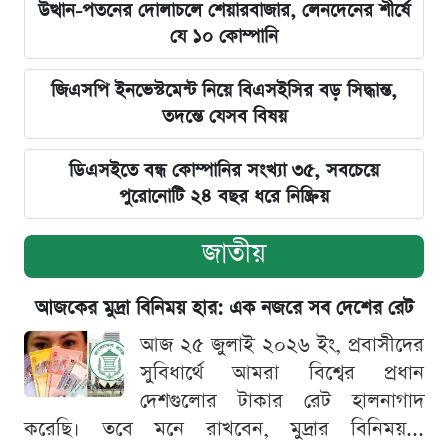
উত্থান-পতনের দোলাচলে শেয়ারবাজার, লেনদেনের শীর্ষে
যে ১০ কোম্পানি
জিএসপি ইনভেস্টমেন্ট নিয়ে বিএসইসির বড় সিদ্ধান্ত,
তদন্তে যেসব বিষয়
ডিএসইতে বন্ধ কোম্পানির সংখ্যা ৩৫, সবচেয়ে
পুরোনোটি ২৪ বছর ধরে নিষ্ক্রিয়
জাতীয়
আজকের মুদ্রা বিনিময় হার: এক নজরে সব দেশের রেট
আজ ২৫ জুলাই ২০২৬ ইং, প্রবাসীদের
সুবিধার্থে আমরা বিশ্বের প্রধান
দেশগুলোর টাকার রেট হালনাগাদ
করেছি। তবে মনে রাখবেন, মুদ্রার বিনিময়...