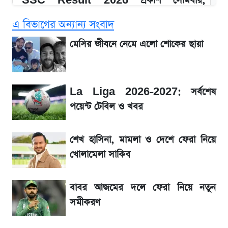
SSC Result 2026 প্রকাশ সোমবার,
ওয়েবসাইট ও এসএমএসে জানার নিয়ম
এ বিভাগের অন্যান্য সংবাদ
১৮০ দিনের মূল্যায়ন শেষে মন্ত্রিসভায় পরিবর্তন
মেসির জীবনে নেমে এলো শোকের ছায়া
আগে দেখে নিন, আজকের সোনার নতুন দাম
La Liga 2026-2027: সর্বশেষ
SSc Result 2026 তারিখ চূড়ান্ত, স্কুলে ভর্তি
পয়েন্ট টেবিল ও খবর
নিয়ে নতুন নিয়ম
শেখ হাসিনা, মামলা ও দেশে ফেরা নিয়ে
মেসির জীবনে নেমে এলো শোকের ছায়া
খোলামেলা সাকিব
La Liga 2026-2027: সর্বশেষ পয়েন্ট টেবিল ও
বাবর আজমের দলে ফেরা নিয়ে নতুন
খবর
সমীকরণ
একদিনের ব্যবধানে আজকের সোনার দাম