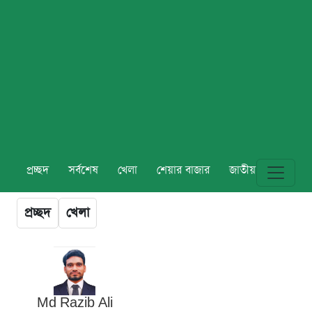
প্রচ্ছদ
সর্বশেষ
খেলা
শেয়ার বাজার
জাতীয়
বিশ্ব
প্রচ্ছদ
খেলা
Md Razib Ali