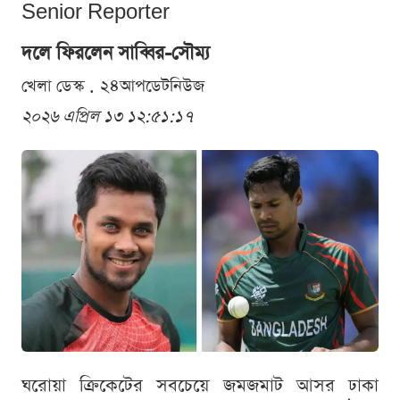
Senior Reporter
দলে ফিরলেন সাব্বির-সৌম্য
খেলা ডেস্ক . ২৪আপডেটনিউজ
২০২৬ এপ্রিল ১৩ ১২:৫১:১৭
ঘরোয়া ক্রিকেটের সবচেয়ে জমজমাট আসর ঢাকা