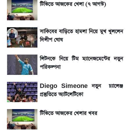
টিভিতে আজকের খেলা (৭ আগস্ট)
সরকারি চাকরিজীবীদের জন্য বড় সুখবর!
সাকিবের বাড়িতে হামলা নিয়ে মুখ খুললেন
শেখ হাসিনা, মামলা ও দেশে ফেরা নিয়ে খোলামেলা
সাকিব
দিলীপ ঘোষ
Sirin Labs Finney: বাংলাদেশে এখন যত
লিটনকে নিয়ে টিম ম্যানেজমেন্টের নতুন
টাকায় পাওয়া যায়
পরিকল্পনা
সূর্যগ্রহণের দিন আকাশে চোখ ধাঁধানো দৃশ্য, জেনে নিন
Diego Simeone নতুন চ্যালেঞ্জ
সময় ও স্থান
প্রস্তুতিতে অ্যাটলেটিকো
টিভিতে আজকের খেলার খবর