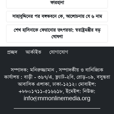
ফারহানা
সাহাবুদ্দিনের পর বঙ্গভবনে কে, আলোচনায় যে ৬ নাম
শেখ হাসিনাকে ফেরানোর তৎপরতা: স্বরাষ্ট্রমন্ত্রীর বড়
ঘোষণা
প্রচ্ছদ
আর্কাইভ
যোগাযোগ
সম্পাদক: মনিরুজ্জামান , সম্পাদকীয় ও বানিজ্যিক
কার্যালয় : বাড়ী - ৩৬৭/এ, ফ্ল্যাট-২বি, রোড়-০৯, বসুন্ধরা
আবাসিক এলাকা, ঢাকা-১২১২। মোবাইল:
+৮৮০১৭১১-৫১৬৬১৮, ইমেইল: নিউজ:
info@mmonlinemedia.org