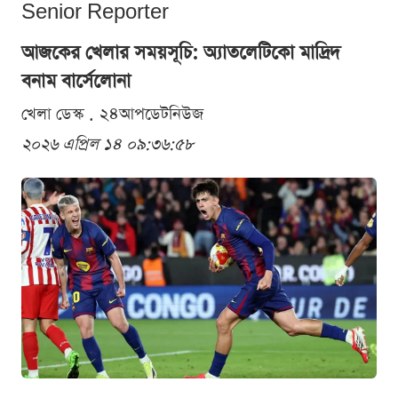
Senior Reporter
আজকের খেলার সময়সূচি: অ্যাতলেটিকো মাদ্রিদ
বনাম বার্সেলোনা
খেলা ডেস্ক . ২৪আপডেটনিউজ
২০২৬ এপ্রিল ১৪ ০৯:৩৬:৫৮