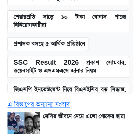
শেয়ারপ্রতি সাড়ে ১০ টাকা বোনাস পাচ্ছে
বিনিয়োগকারীরা
প্রশাসক বসছে ৫ আর্থিক প্রতিষ্ঠানে
SSC Result 2026 প্রকাশ সোমবার,
ওয়েবসাইট ও এসএমএসে জানার নিয়ম
জিএসপি ইনভেস্টমেন্ট নিয়ে বিএসইসির বড় সিদ্ধান্ত,
তদন্তে যেসব বিষয়
এ বিভাগের অন্যান্য সংবাদ
উত্থান-পতনের দোলাচলে শেয়ারবাজার, লেনদেনের
মেসির জীবনে নেমে এলো শোকের ছায়া
শীর্ষে যে ১০ কোম্পানি