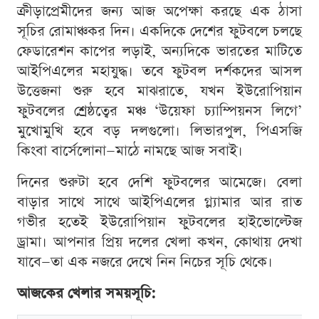
ক্রীড়াপ্রেমীদের জন্য আজ অপেক্ষা করছে এক ঠাসা
সূচির রোমাঞ্চকর দিন। একদিকে দেশের ফুটবলে চলছে
ফেডারেশন কাপের লড়াই, অন্যদিকে ভারতের মাটিতে
আইপিএলের মহাযুদ্ধ। তবে ফুটবল দর্শকদের আসল
উত্তেজনা শুরু হবে মাঝরাতে, যখন ইউরোপিয়ান
ফুটবলের শ্রেষ্ঠত্বের মঞ্চ ‘উয়েফা চ্যাম্পিয়নস লিগে’
মুখোমুখি হবে বড় দলগুলো। লিভারপুল, পিএসজি
কিংবা বার্সেলোনা—মাঠে নামছে আজ সবাই।
দিনের শুরুটা হবে দেশি ফুটবলের আমেজে। বেলা
বাড়ার সাথে সাথে আইপিএলের গ্ল্যামার আর রাত
গভীর হতেই ইউরোপিয়ান ফুটবলের হাইভোল্টেজ
ড্রামা। আপনার প্রিয় দলের খেলা কখন, কোথায় দেখা
যাবে—তা এক নজরে দেখে নিন নিচের সূচি থেকে।
আজকের খেলার সময়সূচি: