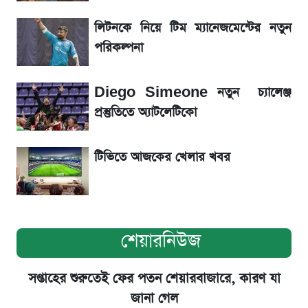
লিটনকে নিয়ে টিম ম্যানেজমেন্টের নতুন
SSC Result হাতে পাওয়ার পর যে ভুলগুলো
পরিকল্পনা
করবেন না
Diego Simeone নতুন চ্যালেঞ্জ
শিক্ষামন্ত্রীর বিশেষ বৈঠক’—পাটওয়ারীর পোস্ট ঘিরে
প্রস্তুতিতে অ্যাটলেটিকো
নতুন বিতর্ক
হাসিনাকে ঘিরে দিল্লি-ঢাকা টানাপোড়েন
টিভিতে আজকের খেলার খবর
শেয়ারনিউজ
সপ্তাহের শুরুতেই ফের পতন শেয়ারবাজারে, কারণ যা
জানা গেল