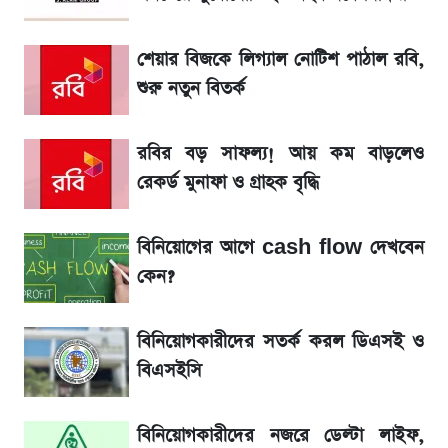
১৮০ দিনের মূল্যায়ন শেষে মন্ত্রিসভায় পরিবর্তন
শেয়ার বিজকে লিগ্যাল নোটিশ পাঠাল রবি,
শুরু নতুন বিতর্ক
জেনে নিন আজকের সোনা ও রুপার সর্বশেষ দাম
রবির বড় সাফল্য! আয় কম বাড়লেও
আগে দেখে নিন, আজকের সোনার নতুন দাম
রেকর্ড মুনাফা ও গ্রাহক বৃদ্ধি
তাপমাত্রা নিয়ে নতুন পূর্বাভাস দিল আবহাওয়া অফিস
বিনিয়োগের আগে cash flow দেখবেন
কেন?
টিভিতে আজকের খেলা (৭ আগস্ট)
বিনিয়োগকারীদের সতর্ক করল ডিএসই ও
সৌদিতে বাংলাদেশিদের আকামা নবায়নে বদলে গেল
বিএসইসি
নিয়ম
বিনিয়োগকারীদের নজরে ডেল্টা লাইফ,
La Liga 2026-2027: সর্বশেষ পয়েন্ট টেবিল ও