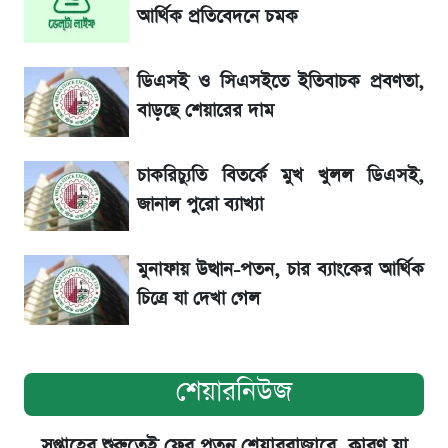
খবর
আর্থিক প্রতিবেদনে চমক
একদিনের ব্যবধানে আজকের সোনার দাম
ডিএসই ও সিএসইতে ইতিবাচক প্রবণতা,
বাড়ছে শেয়ারের দাম
ড. ইউনূস বনাম তারেক রহমান—তুলনায় যা বললেন
কাদের সিদ্দিকী
চাকরিচ্যুতি বিতর্কে মুখ খুলল ডিএসই,
জানাল পুরো ব্যাখ্যা
মুনাফায় উত্থান-পতন, চার ব্যাংকের আর্থিক
চিত্রে যা দেখা গেল
শেয়ারনিউজ
সপ্তাহের শুরুতেই ফের পতন শেয়ারবাজারে, কারণ যা