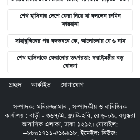
শেখ হাসিনার দেশে ফেরা নিয়ে যা বললেন রুমিন
ফারহানা
সাহাবুদ্দিনের পর বঙ্গভবনে কে, আলোচনায় যে ৬ নাম
শেখ হাসিনাকে ফেরানোর তৎপরতা: স্বরাষ্ট্রমন্ত্রীর বড়
ঘোষণা
প্রচ্ছদ
আর্কাইভ
যোগাযোগ
সম্পাদক: মনিরুজ্জামান , সম্পাদকীয় ও বানিজ্যিক
কার্যালয় : বাড়ী - ৩৬৭/এ, ফ্ল্যাট-২বি, রোড়-০৯, বসুন্ধরা
আবাসিক এলাকা, ঢাকা-১২১২। মোবাইল:
+৮৮০১৭১১-৫১৬৬১৮, ইমেইল: নিউজ: