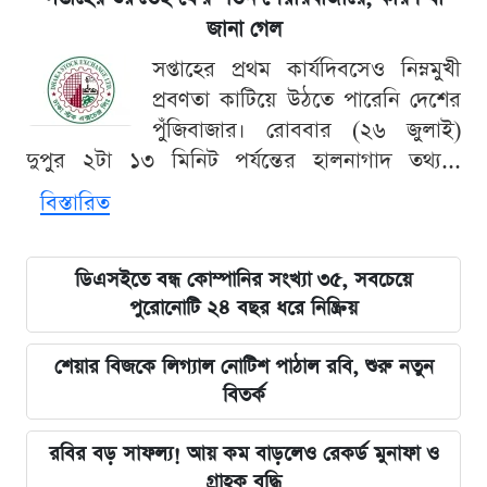
জানা গেল
সপ্তাহের প্রথম কার্যদিবসেও নিম্নমুখী
প্রবণতা কাটিয়ে উঠতে পারেনি দেশের
পুঁজিবাজার। রোববার (২৬ জুলাই)
দুপুর ২টা ১৩ মিনিট পর্যন্তের হালনাগাদ তথ্য...
বিস্তারিত
ডিএসইতে বন্ধ কোম্পানির সংখ্যা ৩৫, সবচেয়ে
পুরোনোটি ২৪ বছর ধরে নিষ্ক্রিয়
শেয়ার বিজকে লিগ্যাল নোটিশ পাঠাল রবি, শুরু নতুন
বিতর্ক
রবির বড় সাফল্য! আয় কম বাড়লেও রেকর্ড মুনাফা ও
গ্রাহক বৃদ্ধি