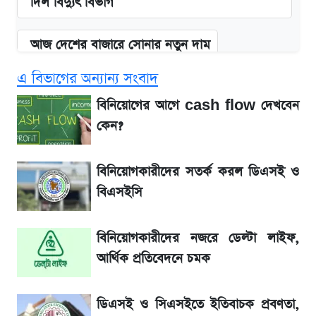
দিল বিদ্যুৎ বিভাগ
আজ দেশের বাজারে সোনার নতুন দাম
এ বিভাগের অন্যান্য সংবাদ
'এমবাপ্পে বাংলাদেশে'—বড় ঘোষণার পর যা জানাল
সরকার
বিনিয়োগের আগে cash flow দেখবেন
কেন?
BCB compliance report উঠে এলো
গুরুত্বপূর্ণ সুপারিশ
বিনিয়োগকারীদের সতর্ক করল ডিএসই ও
বিএসইসি
নবম পে-স্কেল নিয়ে চূড়ান্ত প্রস্তুতি, অপেক্ষা মন্ত্রিসভার
অনুমোদনের
বিনিয়োগকারীদের নজরে ডেল্টা লাইফ,
আর্থিক প্রতিবেদনে চমক
আগামী ৪ দিনের আবহাওয়া নিয়ে বড় সতর্কবার্তা
ডিএসই ও সিএসইতে ইতিবাচক প্রবণতা,
IMEI নম্বর চেক করার সহজ উপায়; Android ও