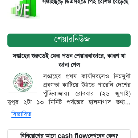
সপ্তাহজুড়ে ডিএসইতে পিই রেশিও বেড়েছে
শেয়ারনিউজ
সপ্তাহের শুরুতেই ফের পতন শেয়ারবাজারে, কারণ যা
জানা গেল
সপ্তাহের প্রথম কার্যদিবসেও নিম্নমুখী
প্রবণতা কাটিয়ে উঠতে পারেনি দেশের
পুঁজিবাজার। রোববার (২৬ জুলাই)
দুপুর ২টা ১৩ মিনিট পর্যন্তের হালনাগাদ তথ্য...
বিস্তারিত
বিনিয়োগের আগে cash flowদেখবেন কেন?