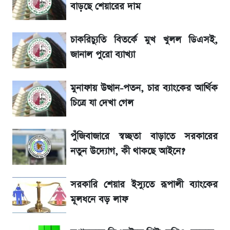
বাড়ছে শেয়ারের দাম
iPhone-এ IMEI দেখবেন যেভাবে
চাকরিচ্যুতি বিতর্কে মুখ খুলল ডিএসই,
৮ ব্র্যান্ডের ত্বক ফর্সাকারী ক্রিমে ভয়াবহ মাত্রার মার্কারি
জানাল পুরো ব্যাখ্যা
ভবন নির্মাণে নতুন নিয়ম: বাংলাদেশ building
code যা মানতে হবে
মুনাফায় উত্থান-পতন, চার ব্যাংকের আর্থিক
চিত্রে যা দেখা গেল
মেঘনা পেট্রোলিয়ামের চেয়ারম্যান নিয়োগ
পুঁজিবাজারে স্বচ্ছতা বাড়াতে সরকারের
Diego Simeone নতুন চ্যালেঞ্জ প্রস্তুতিতে
নতুন উদ্যোগ, কী থাকছে আইনে?
অ্যাটলেটিকো
সরকারি শেয়ার ইস্যুতে রূপালী ব্যাংকের
বিনিয়োগের আগে cash flowদেখবেন কেন?
মূলধনে বড় লাফ