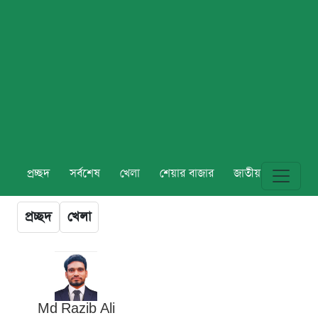
প্রচ্ছদ
সর্বশেষ
খেলা
শেয়ার বাজার
জাতীয়
বিশ্ব
প্রচ্ছদ
খেলা
Md Razib Ali