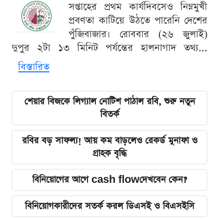
সপ্তাহের প্রথম কার্যদিবসেও নিম্নমুখী
প্রবণতা কাটিয়ে উঠতে পারেনি দেশের
পুঁজিবাজার। রোববার (২৬ জুলাই)
দুপুর ২টা ১৩ মিনিট পর্যন্তের হালনাগাদ তথ্য...
বিস্তারিত
শেয়ার বিজকে লিগ্যাল নোটিশ পাঠাল রবি, শুরু নতুন
বিতর্ক
রবির বড় সাফল্য! আয় কম বাড়লেও রেকর্ড মুনাফা ও
গ্রাহক বৃদ্ধি
বিনিয়োগের আগে cash flowদেখবেন কেন?
বিনিয়োগকারীদের সতর্ক করল ডিএসই ও বিএসইসি