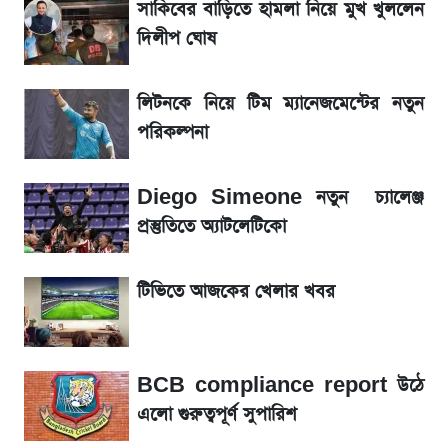
লিটনকে নিয়ে টিম ম্যানেজমেন্টের নতুন পরিকল্পনা
সাকিবের বাড়িতে হামলা নিয়ে মুখ খুললেন
দিলীপ ঘোষ
আগামী ৪ দিনের আবহাওয়া নিয়ে বড় সতর্কবার্তা
লিটনকে নিয়ে টিম ম্যানেজমেন্টের নতুন
আগামীকালই স্পষ্ট হবে এসএসসি ফল প্রকাশের
পরিকল্পনা
তারিখ
Diego Simeone নতুন চ্যালেঞ্জ
৬ আগস্ট দেশের বাজারে স্বর্ণের দাম
প্রস্তুতিতে অ্যাটলেটিকো
শেখ হাসিনার দেশে ফেরা নিয়ে যা বললেন রুমিন
টিভিতে আজকের খেলার খবর
ফারহানা
লাফিয়ে বাড়ল স্বর্ণের দাম, এক মাসের মধ্যে সর্বোচ্চ
রেকর্ড
BCB compliance report উঠে
এলো গুরুত্বপূর্ণ সুপারিশ
শেয়ার বিজকে লিগ্যাল নোটিশ পাঠাল রবি, শুরু নতুন