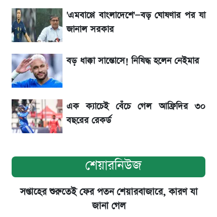
বিতর্ক
'এমবাপ্পে বাংলাদেশে'—বড় ঘোষণার পর যা
জানাল সরকার
রবির বড় সাফল্য! আয় কম বাড়লেও রেকর্ড মুনাফা ও
গ্রাহক বৃদ্ধি
বড় ধাক্কা সান্তোসে! নিষিদ্ধ হলেন নেইমার
সৌদিতে বাংলাদেশিদের আকামা নবায়নে বদলে গেল
নিয়ম
এক ক্যাচেই বেঁচে গেল আফ্রিদির ৩০
বছরের রেকর্ড
শেয়ারনিউজ
সপ্তাহের শুরুতেই ফের পতন শেয়ারবাজারে, কারণ যা
জানা গেল