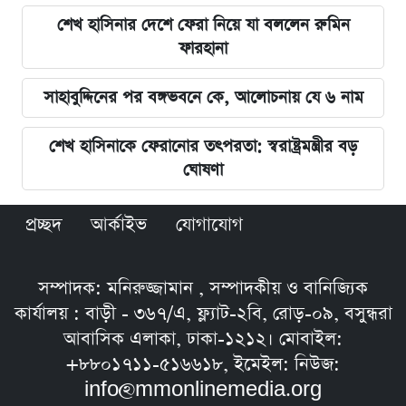
শেখ হাসিনার দেশে ফেরা নিয়ে যা বললেন রুমিন
ফারহানা
সাহাবুদ্দিনের পর বঙ্গভবনে কে, আলোচনায় যে ৬ নাম
শেখ হাসিনাকে ফেরানোর তৎপরতা: স্বরাষ্ট্রমন্ত্রীর বড়
ঘোষণা
প্রচ্ছদ
আর্কাইভ
যোগাযোগ
সম্পাদক: মনিরুজ্জামান , সম্পাদকীয় ও বানিজ্যিক
কার্যালয় : বাড়ী - ৩৬৭/এ, ফ্ল্যাট-২বি, রোড়-০৯, বসুন্ধরা
আবাসিক এলাকা, ঢাকা-১২১২। মোবাইল:
+৮৮০১৭১১-৫১৬৬১৮, ইমেইল: নিউজ:
info@mmonlinemedia.org