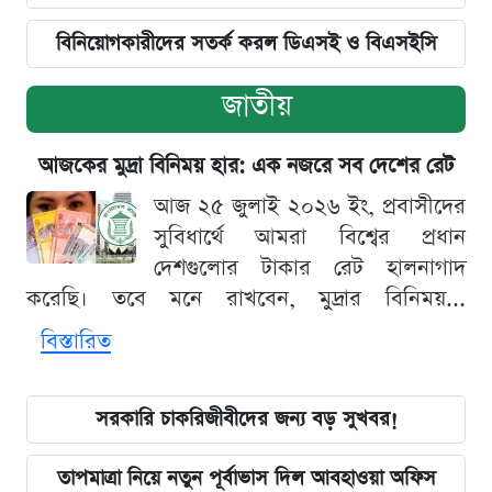
বিনিয়োগকারীদের সতর্ক করল ডিএসই ও বিএসইসি
জাতীয়
আজকের মুদ্রা বিনিময় হার: এক নজরে সব দেশের রেট
আজ ২৫ জুলাই ২০২৬ ইং, প্রবাসীদের
সুবিধার্থে আমরা বিশ্বের প্রধান
দেশগুলোর টাকার রেট হালনাগাদ
করেছি। তবে মনে রাখবেন, মুদ্রার বিনিময়...
বিস্তারিত
সরকারি চাকরিজীবীদের জন্য বড় সুখবর!
তাপমাত্রা নিয়ে নতুন পূর্বাভাস দিল আবহাওয়া অফিস