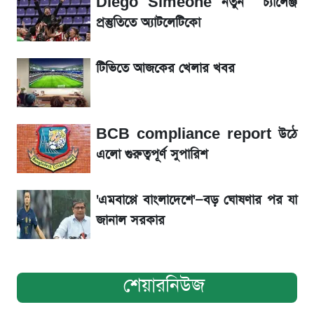
Diego Simeone নতুন চ্যালেঞ্জ
রবির বড় সাফল্য! আয় কম বাড়লেও রেকর্ড মুনাফা ও
প্রস্তুতিতে অ্যাটলেটিকো
গ্রাহক বৃদ্ধি
টিভিতে আজকের খেলার খবর
শেয়ার বিজকে লিগ্যাল নোটিশ পাঠাল রবি, শুরু নতুন
বিতর্ক
BCB compliance report উঠে
সৌদিতে বাংলাদেশিদের আকামা নবায়নে বদলে গেল
এলো গুরুত্বপূর্ণ সুপারিশ
নিয়ম
'এমবাপ্পে বাংলাদেশে'—বড় ঘোষণার পর যা
জানাল সরকার
শেয়ারনিউজ