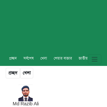
প্রচ্ছদ
সর্বশেষ
খেলা
শেয়ার বাজার
জাতীয়
বিশ্ব
প্রচ্ছদ
খেলা
Md Razib Ali