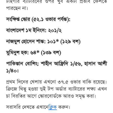
টাইগার ব্যাটারদের ওপর খুব একটা প্রভাব ফেলতে
পারছেন না।
সংক্ষিপ্ত স্কোর (৫২.১ ওভার পর্যন্ত):
বাংলাদেশ ১ম ইনিংস: ২০১/২
নাজমুল হোসেন শান্ত: ১০১* (১২৯ বল)
মুমিনুল হক: ৬৪* (১৩৯ বল)
পাকিস্তান বোলিং: শাহীন আফ্রিদি ১/৫৬, হাসান আলী
১/৪০।
প্রথম দিনের খেলায় এখনো ৩৭.৫ ওভার বাকি রয়েছে।
ক্রিজে থিতু হওয়া দুই টপ অর্ডার ব্যাটারের লক্ষ্য এখন
চা বিরতির আগে স্কোরবোর্ডকে আরও সমৃদ্ধ করা।
সরাসরি দেখতে এখানে
ক্লিক
করুন।