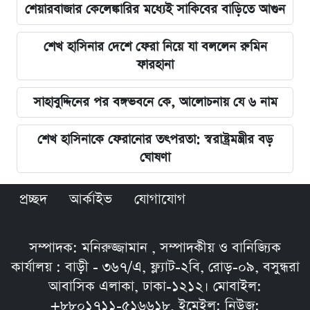
শেয়ারবাজার কেলেঙ্কারির মধ্যেই সাকিবের বাড়িতে আগুন
শেখ হাসিনার দেশে ফেরা নিয়ে যা বললেন রুমিন
ফারহানা
সাহাবুদ্দিনের পর বঙ্গভবনে কে, আলোচনায় যে ৬ নাম
শেখ হাসিনাকে ফেরানোর তৎপরতা: স্বরাষ্ট্রমন্ত্রীর বড়
ঘোষণা
প্রচ্ছদ
আর্কাইভ
যোগাযোগ
সম্পাদক: মনিরুজ্জামান , সম্পাদকীয় ও বানিজ্যিক
কার্যালয় : বাড়ী - ৩৬৭/এ, ফ্ল্যাট-২বি, রোড়-০৯, বসুন্ধরা
আবাসিক এলাকা, ঢাকা-১২১২। মোবাইল:
+৮৮০১৭১১-৫১৬৬১৮, ইমেইল: নিউজ: