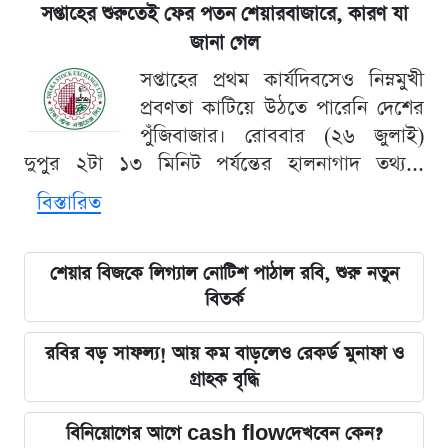
সপ্তাহের শুরুতেই ফের পতন শেয়ারবাজারে, কারণ যা
জানা গেল
সপ্তাহের প্রথম কার্যদিবসেও নিম্নমুখী
প্রবণতা কাটিয়ে উঠতে পারেনি দেশের
পুঁজিবাজার। রোববার (২৬ জুলাই)
দুপুর ২টা ১৩ মিনিট পর্যন্তের হালনাগাদ তথ্য...
বিস্তারিত
শেয়ার বিজকে লিগ্যাল নোটিশ পাঠাল রবি, শুরু নতুন
বিতর্ক
রবির বড় সাফল্য! আয় কম বাড়লেও রেকর্ড মুনাফা ও
গ্রাহক বৃদ্ধি
বিনিয়োগের আগে cash flowদেখবেন কেন?