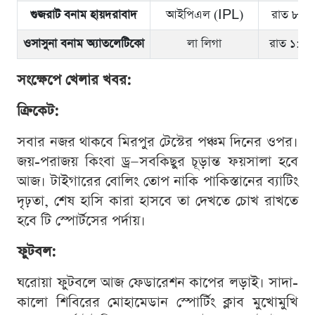
গুজরাট বনাম হায়দরাবাদ
আইপিএল (IPL)
রাত ৮:০০
ওসাসুনা বনাম অ্যাতলেটিকো
লা লিগা
রাত ১:৩০
সংক্ষেপে খেলার খবর:
ক্রিকেট:
সবার নজর থাকবে মিরপুর টেস্টের পঞ্চম দিনের ওপর।
জয়-পরাজয় কিংবা ড্র—সবকিছুর চূড়ান্ত ফয়সালা হবে
আজ। টাইগারের বোলিং তোপ নাকি পাকিস্তানের ব্যাটিং
দৃঢ়তা, শেষ হাসি কারা হাসবে তা দেখতে চোখ রাখতে
হবে টি স্পোর্টসের পর্দায়।
ফুটবল:
ঘরোয়া ফুটবলে আজ ফেডারেশন কাপের লড়াই। সাদা-
কালো শিবিরের মোহামেডান স্পোর্টিং ক্লাব মুখোমুখি