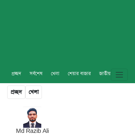
প্রচ্ছদ
সর্বশেষ
খেলা
শেয়ার বাজার
জাতীয়
বিশ্ব
প্রচ্ছদ
খেলা
Md Razib Ali