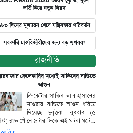
SSc Result 2026 তারিখ চূড়ান্ত, স্কুলে
ভর্তি নিয়ে নতুন নিয়ম
১৮০ দিনের মূল্যায়ন শেষে মন্ত্রিসভায় পরিবর্তন
সরকারি চাকরিজীবীদের জন্য বড় সুখবর!
রাজনীতি
়ারবাজার কেলেঙ্কারির মধ্যেই সাকিবের বাড়িতে
আগুন
ক্রিকেটার সাকিব আল হাসানের
মাগুরার বাড়িতে আগুন ধরিয়ে
দিয়েছে দুর্বৃত্তরা। বুধবার (৫
স্ট) রাত পৌনে ৯টার দিকে এই ঘটনা ঘটে...
িস্তারিত