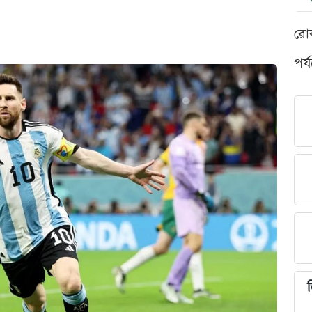
রো
পর্