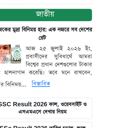
জাতীয়
ের মুদ্রা বিনিময় হার: এক নজরে সব দেশের
রেট
আজ ২৫ জুলাই ২০২৬ ইং,
প্রবাসীদের সুবিধার্থে আমরা
বিশ্বের প্রধান দেশগুলোর টাকার
ট হালনাগাদ করেছি। তবে মনে রাখবেন,
বিস্তারিত
্রার বিনিময়...
SSC Result 2026 কাল, ওয়েবসাইট ও
এসএমএসে দেখার নিয়ম