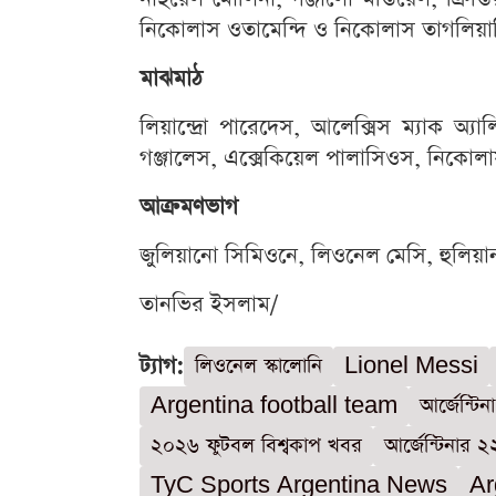
নিকোলাস ওতামেন্দি ও নিকোলাস তাগলিয়
মাঝমাঠ
লিয়ান্দ্রো পারেদেস, আলেক্সিস ম্যাক অ্য
গঞ্জালেস, এক্সেকিয়েল পালাসিওস, নিকো
আক্রমণভাগ
জুলিয়ানো সিমিওনে, লিওনেল মেসি, হুলি
তানভির ইসলাম/
ট্যাগ:
লিওনেল স্কালোনি
Lionel Messi
Argentina football team
আর্জেন্টি
২০২৬ ফুটবল বিশ্বকাপ খবর
আর্জেন্টিনার ২
TyC Sports Argentina News
Ar