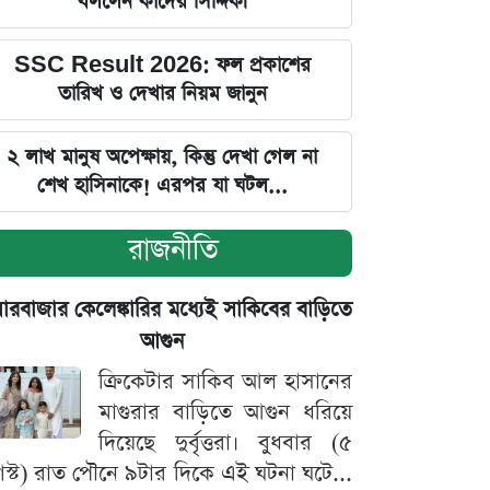
বললেন কাদের সিদ্দিকী
SSC Result 2026: ফল প্রকাশের
তারিখ ও দেখার নিয়ম জানুন
২ লাখ মানুষ অপেক্ষায়, কিন্তু দেখা গেল না
শেখ হাসিনাকে! এরপর যা ঘটল...
রাজনীতি
়ারবাজার কেলেঙ্কারির মধ্যেই সাকিবের বাড়িতে
আগুন
ক্রিকেটার সাকিব আল হাসানের
মাগুরার বাড়িতে আগুন ধরিয়ে
দিয়েছে দুর্বৃত্তরা। বুধবার (৫
স্ট) রাত পৌনে ৯টার দিকে এই ঘটনা ঘটে...