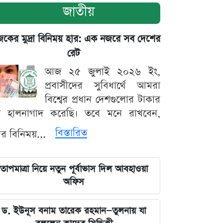
জাতীয়
ের মুদ্রা বিনিময় হার: এক নজরে সব দেশের
রেট
আজ ২৫ জুলাই ২০২৬ ইং,
প্রবাসীদের সুবিধার্থে আমরা
বিশ্বের প্রধান দেশগুলোর টাকার
ট হালনাগাদ করেছি। তবে মনে রাখবেন,
বিস্তারিত
্রার বিনিময়...
তাপমাত্রা নিয়ে নতুন পূর্বাভাস দিল আবহাওয়া
অফিস
ড. ইউনূস বনাম তারেক রহমান—তুলনায় যা