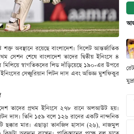
আজক
্টে শক্ত অবস্থানে রয়েছে বাংলাদেশ। সিলেট আন্তর্জাতিক
 প্রথম সেশন শেষে বাংলাদেশ তাদের দ্বিতীয় ইনিংসে ৪
ব মিলিয়ে স্বাগতিকদের লিড দাঁড়িয়েছে ১৯০-এর উপরে
রে
নিংসের সেঞ্চুরিয়ান লিটন দাস এবং অভিজ্ঞ মুশফিকুর
মুদ
ি
াদেশ তাদের প্রথম ইনিংসে ২৭৮ রানে অলআউট হয়।
িটন দাস। তিনি ১৫৯ বলে ১২৬ রানের একটি নান্দনিক
ি ছক্কার মার। এছাড়া তানজিদ হাসান (২৬), নাজমুল
 কিছুটা অবদান রাখেন। পাকিস্তানের পক্ষে বল হাতে