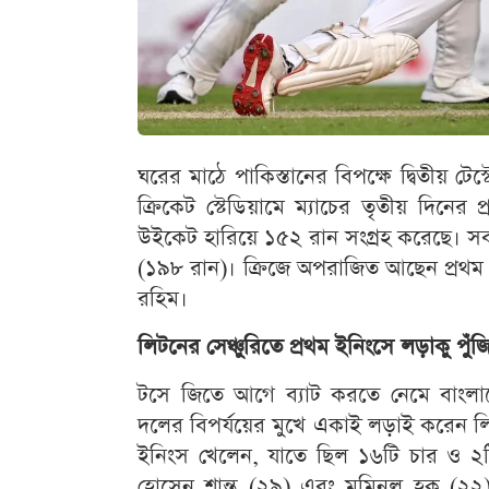
ঘরের মাঠে পাকিস্তানের বিপক্ষে দ্বিতীয় টেস
ক্রিকেট স্টেডিয়ামে ম্যাচের তৃতীয় দিনের
উইকেট হারিয়ে ১৫২ রান সংগ্রহ করেছে। স
(১৯৮ রান)। ক্রিজে অপরাজিত আছেন প্রথম ই
রহিম।
লিটনের সেঞ্চুরিতে প্রথম ইনিংসে লড়াকু পুঁজ
টসে জিতে আগে ব্যাট করতে নেমে বাংল
দলের বিপর্যয়ের মুখে একাই লড়াই করেন ল
ইনিংস খেলেন, যাতে ছিল ১৬টি চার ও ২ট
হোসেন শান্ত (২৯) এবং মুমিনুল হক (২২)