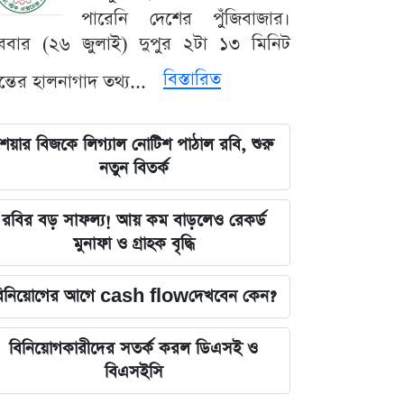
পারেনি দেশের পুঁজিবাজার।
ববার (২৬ জুলাই) দুপুর ২টা ১৩ মিনিট
বিস্তারিত
যন্তের হালনাগাদ তথ্য...
েয়ার বিজকে লিগ্যাল নোটিশ পাঠাল রবি, শুরু
নতুন বিতর্ক
রবির বড় সাফল্য! আয় কম বাড়লেও রেকর্ড
মুনাফা ও গ্রাহক বৃদ্ধি
িনিয়োগের আগে cash flowদেখবেন কেন?
বিনিয়োগকারীদের সতর্ক করল ডিএসই ও
বিএসইসি