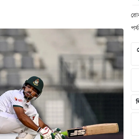
রো
পর্
শ
ব