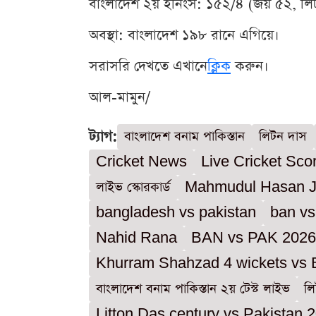
বাংলাদেশ ২য় ইনিংস: ১৫২/৪ (জয় ৫২, লি
অবস্থা: বাংলাদেশ ১৯৮ রানে এগিয়ে।
সরাসরি দেখতে এখানে
ক্লিক
করুন।
আল-মামুন/
ট্যাগ:
বাংলাদেশ বনাম পাকিস্তান
লিটন দাস
Cricket News
Live Cricket Sco
লাইভ স্কোরকার্ড
Mahmudul Hasan 
bangladesh vs pakistan
ban vs
Nahid Rana
BAN vs PAK 2026
Khurram Shahzad 4 wickets vs
বাংলাদেশ বনাম পাকিস্তান ২য় টেস্ট লাইভ
লি
Litton Das century vs Pakistan 