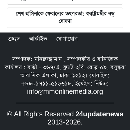
শেখ হাসিনাকে ফেরানোর তৎপরতা: স্বরাষ্ট্রমন্ত্রীর বড়
ঘোষণা
প্রচ্ছদ
আর্কাইভ
যোগাযোগ
সম্পাদক: মনিরুজ্জামান , সম্পাদকীয় ও বানিজ্যিক
কার্যালয় : বাড়ী - ৩৬৭/এ, ফ্ল্যাট-২বি, রোড়-০৯, বসুন্ধরা
আবাসিক এলাকা, ঢাকা-১২১২। মোবাইল:
+৮৮০১৭১১-৫১৬৬১৮, ইমেইল: নিউজ:
info@mmonlinemedia.org
© All Rights Reserved
24updatenews
2013–2026.