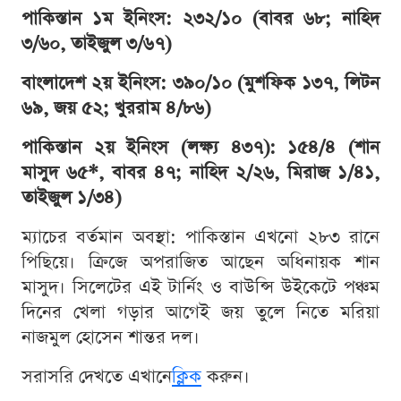
পাকিস্তান ১ম ইনিংস: ২৩২/১০ (বাবর ৬৮; নাহিদ
৩/৬০, তাইজুল ৩/৬৭)
বাংলাদেশ ২য় ইনিংস: ৩৯০/১০ (মুশফিক ১৩৭, লিটন
৬৯, জয় ৫২; খুররাম ৪/৮৬)
পাকিস্তান ২য় ইনিংস (লক্ষ্য ৪৩৭): ১৫৪/৪ (শান
মাসুদ ৬৫*, বাবর ৪৭; নাহিদ ২/২৬, মিরাজ ১/৪১,
তাইজুল ১/৩৪)
ম্যাচের বর্তমান অবস্থা: পাকিস্তান এখনো ২৮৩ রানে
পিছিয়ে। ক্রিজে অপরাজিত আছেন অধিনায়ক শান
মাসুদ। সিলেটের এই টার্নিং ও বাউন্সি উইকেটে পঞ্চম
দিনের খেলা গড়ার আগেই জয় তুলে নিতে মরিয়া
নাজমুল হোসেন শান্তর দল।
সরাসরি দেখতে এখানে
ক্লিক
করুন।