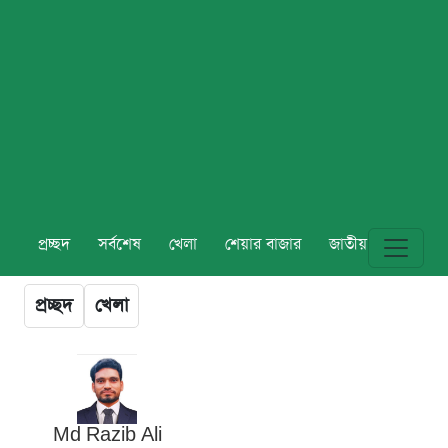
প্রচ্ছদ
সর্বশেষ
খেলা
শেয়ার বাজার
জাতীয়
বিশ্ব
প্রচ্ছদ
খেলা
Md Razib Ali