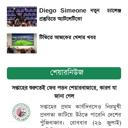
কাদের সিদ্দিকী
Diego Simeone নতুন চ্যালেঞ্জ
প্রস্তুতিতে অ্যাটলেটিকো
টিভিতে আজকের খেলার খবর
শেয়ারনিউজ
সপ্তাহের শুরুতেই ফের পতন শেয়ারবাজারে, কারণ যা
জানা গেল
সপ্তাহের প্রথম কার্যদিবসেও নিম্নমুখী
প্রবণতা কাটিয়ে উঠতে পারেনি দেশের
পুঁজিবাজার। রোববার (২৬ জুলাই)