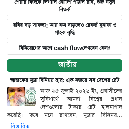
শেয়ার বিজকে লিগ্যাল নোটিশ পাঠাল রবি, শুরু নতুন
বিতর্ক
রবির বড় সাফল্য! আয় কম বাড়লেও রেকর্ড মুনাফা ও
গ্রাহক বৃদ্ধি
বিনিয়োগের আগে cash flowদেখবেন কেন?
জাতীয়
আজকের মুদ্রা বিনিময় হার: এক নজরে সব দেশের রেট
আজ ২৫ জুলাই ২০২৬ ইং, প্রবাসীদের
সুবিধার্থে আমরা বিশ্বের প্রধান
দেশগুলোর টাকার রেট হালনাগাদ
করেছি। তবে মনে রাখবেন, মুদ্রার বিনিময়...
বিস্তারিত