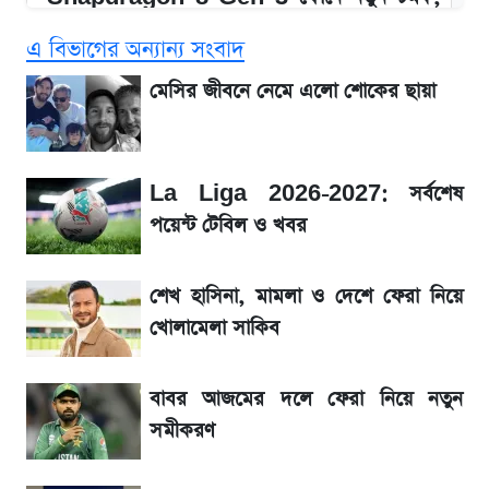
Redmi K80 নিয়ে আপডেট
এ বিভাগের অন্যান্য সংবাদ
SSC Result 2026: যে ৩ উপায়ে জানা যাবে
মেসির জীবনে নেমে এলো শোকের ছায়া
ফল
১৮০ দিনের মূল্যায়ন শেষে মন্ত্রিসভায় পরিবর্তন
La Liga 2026-2027: সর্বশেষ
পয়েন্ট টেবিল ও খবর
জেনে নিন আজকের সোনা ও রুপার সর্বশেষ দাম
শেখ হাসিনা, মামলা ও দেশে ফেরা নিয়ে
আগে দেখে নিন, আজকের সোনার নতুন দাম
খোলামেলা সাকিব
তাপমাত্রা নিয়ে নতুন পূর্বাভাস দিল আবহাওয়া অফিস
বাবর আজমের দলে ফেরা নিয়ে নতুন
সমীকরণ
টিভিতে আজকের খেলা (৭ আগস্ট)