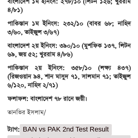
বাংলাদেশ ১ম ইনিংস: ২৭৮/১০ (লিটন ১২৬; খুররাম
৪/৮১)
পাকিস্তান ১ম ইনিংস: ২৩২/১০ (বাবর ৬৮; নাহিদ
৩/৬০, তাইজুল ৩/৬৭)
বাংলাদেশ ২য় ইনিংস: ৩৯০/১০ (মুশফিক ১৩৭, লিটন
৬৯, জয় ৫২; খুররাম ৪/৮৬)
পাকিস্তান ২য় ইনিংস: ৩৫৮/১০ (লক্ষ্য ৪৩৭)
(রিজওয়ান ৯৪, শান মাসুদ ৭১, সালমান ৭১; তাইজুল
৬/১২০, নাহিদ ২/৭১)
ফলাফল: বাংলাদেশ ৭৮ রানে জয়ী।
তানভির ইসলাম/
ট্যাগ:
BAN vs PAK 2nd Test Result