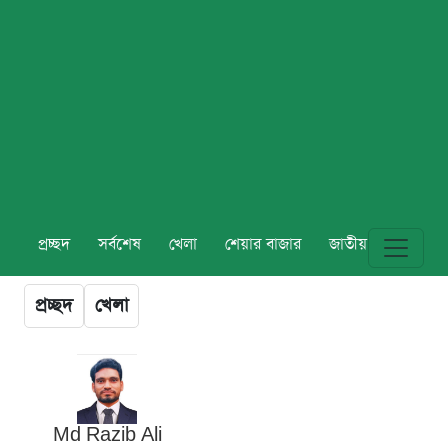
প্রচ্ছদ
সর্বশেষ
খেলা
শেয়ার বাজার
জাতীয়
বিশ্ব
প্রচ্ছদ
খেলা
Md Razib Ali