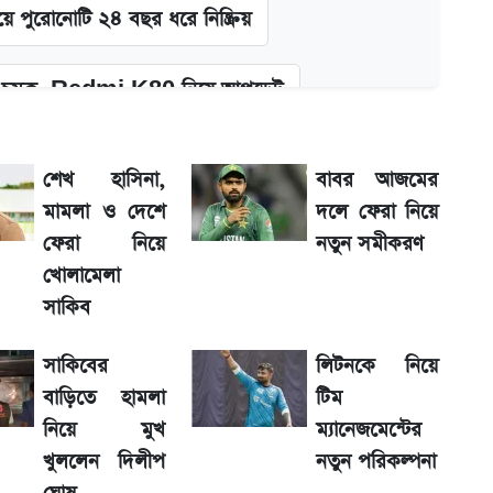
ে পুরোনোটি ২৪ বছর ধরে নিষ্ক্রিয়
চমক, Redmi K80 নিয়ে আপডেট
দিলীপ ঘোষ
শেখ হাসিনা,
বাবর আজমের
মামলা ও দেশে
দলে ফেরা নিয়ে
 দাম
ফেরা নিয়ে
নতুন সমীকরণ
খোলামেলা
তন
সাকিব
সাকিবের
লিটনকে নিয়ে
 যাবে ফল
বাড়িতে হামলা
টিম
নিয়ে মুখ
ম্যানেজমেন্টের
়া অফিস
খুললেন দিলীপ
নতুন পরিকল্পনা