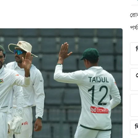
রো
পর্
শ
ব