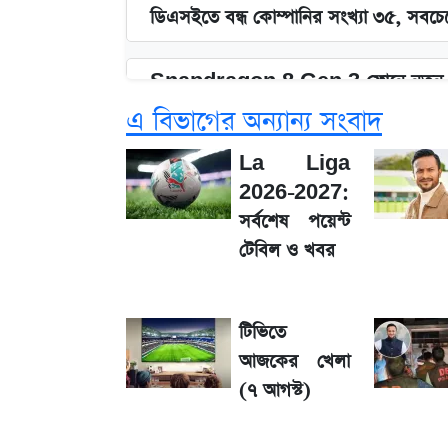
ডিএসইতে বন্ধ কোম্পানির সংখ্যা ৩৫, সবচেয়
Snapdragon 8 Gen 3 ফোনে নতুন 
এ বিভাগের অন্যান্য সংবাদ
সাকিবের বাড়িতে হামলা নিয়ে মুখ খুললেন 
La Liga
2026-2027:
জেনে নিন আজকের সোনা ও রুপার সর্বশেষ
সর্বশেষ পয়েন্ট
টেবিল ও খবর
১৮০ দিনের মূল্যায়ন শেষে মন্ত্রিসভায় পরিবর্
টিভিতে
SSC Result 2026: যে ৩ উপায়ে জানা
আজকের খেলা
(৭ আগস্ট)
তাপমাত্রা নিয়ে নতুন পূর্বাভাস দিল আবহাওয