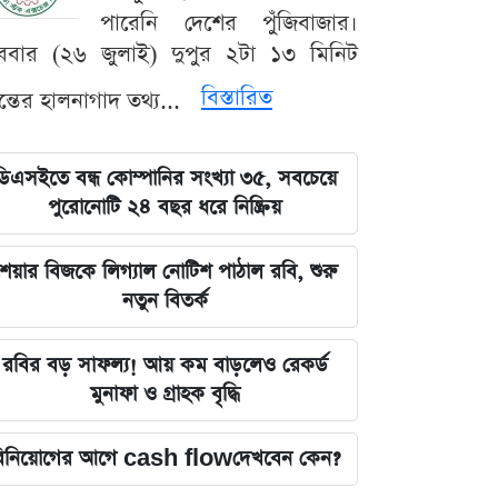
পারেনি দেশের পুঁজিবাজার।
ববার (২৬ জুলাই) দুপুর ২টা ১৩ মিনিট
বিস্তারিত
যন্তের হালনাগাদ তথ্য...
ডিএসইতে বন্ধ কোম্পানির সংখ্যা ৩৫, সবচেয়ে
পুরোনোটি ২৪ বছর ধরে নিষ্ক্রিয়
েয়ার বিজকে লিগ্যাল নোটিশ পাঠাল রবি, শুরু
নতুন বিতর্ক
রবির বড় সাফল্য! আয় কম বাড়লেও রেকর্ড
মুনাফা ও গ্রাহক বৃদ্ধি
িনিয়োগের আগে cash flowদেখবেন কেন?