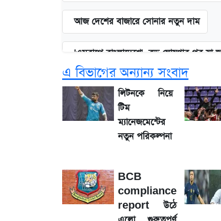
আজ দেশের বাজারে সোনার নতুন দাম
'এমবাপ্পে বাংলাদেশে'—বড় ঘোষণার পর যা 
এ বিভাগের অন্যান্য সংবাদ
BCB compliance report উঠে এলো গুর
লিটনকে নিয়ে
টিম
নবম পে-স্কেল নিয়ে চূড়ান্ত প্রস্তুতি, অপেক্ষা
ম্যানেজমেন্টের
নতুন পরিকল্পনা
আগামী ৪ দিনের আবহাওয়া নিয়ে বড় সতর্কবা
BCB
IMEI নম্বর চেক করার সহজ উপায়; An
compliance
report উঠে
৮ ব্র্যান্ডের ত্বক ফর্সাকারী ক্রিমে ভয়াবহ মাত্রা
এলো গুরুত্বপূর্ণ