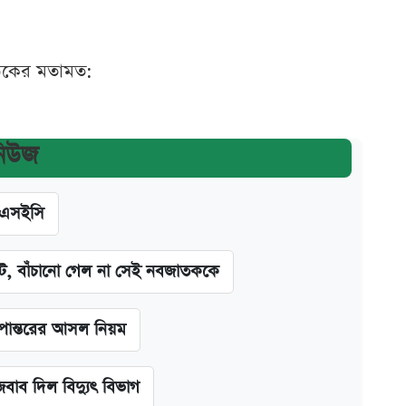
ঠকের মতামত:
নিউজ
িএসইসি
িট, বাঁচানো গেল না সেই নবজাতককে
ূপান্তরের আসল নিয়ম
বাব দিল বিদ্যুৎ বিভাগ