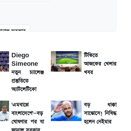
জানাল সরকার
ুত্বপূর্ণ সুপারিশ
Diego
টিভিতে
Simeone
আজকের খেলার
 মন্ত্রিসভার অনুমোদনের
নতুন চ্যালেঞ্জ
খবর
প্রস্তুতিতে
র্তা
অ্যাটলেটিকো
'এমবাপ্পে
বড় ধাক্কা
droid ও iPhone-এ IMEI দেখবেন যেভাবে
বাংলাদেশে'—বড়
সান্তোসে! নিষিদ্ধ
ঘোষণার পর যা
হলেন নেইমার
র মার্কারি
জানাল সরকার