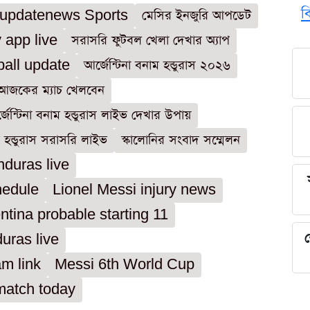
ব
updatenews Sports
মেসির ইনজুরি আপডেট
 app live
সরাসরি ফুটবল খেলা দেখার অ্যাপ
ball update
আর্জেন্টিনা বনাম হন্ডুরাস ২০২৬
 আজকের ম্যাচ খেলবেন
জেন্টিনা বনাম হন্ডুরাস লাইভ দেখার উপায়
ম হন্ডুরাস সরাসরি লাইভ
স্কালোনির সংবাদ সম্মেলন
duras live
hedule
Lionel Messi injury news
ntina probable starting 11
শ
uras live
am link
Messi 6th World Cup
match today