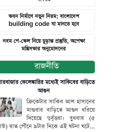
ভবন নির্মাণে নতুন নিয়ম: বাংলাদেশ
building code যা মানতে হবে
নবম পে-স্কেল নিয়ে চূড়ান্ত প্রস্তুতি, অপেক্ষা
মন্ত্রিসভার অনুমোদনের
রাজনীতি
়ারবাজার কেলেঙ্কারির মধ্যেই সাকিবের বাড়িতে
আগুন
ক্রিকেটার সাকিব আল হাসানের
মাগুরার বাড়িতে আগুন ধরিয়ে
দিয়েছে দুর্বৃত্তরা। বুধবার (৫
স্ট) রাত পৌনে ৯টার দিকে এই ঘটনা ঘটে...