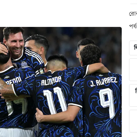
রো
পর্
ব