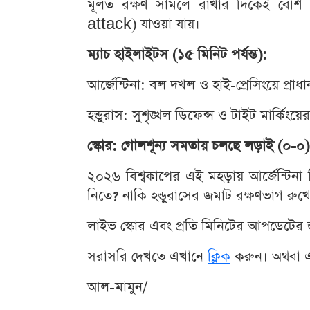
মূলত রক্ষণ সামলে রাখার দিকেই বেশি 
attack) যাওয়া যায়।
ম্যাচ হাইলাইটস (১৫ মিনিট পর্যন্ত):
আর্জেন্টিনা: বল দখল ও হাই-প্রেসিংয়ে প্রাধা
হন্ডুরাস: সুশৃঙ্খল ডিফেন্স ও টাইট মার্কিংয়
স্কোর: গোলশূন্য সমতায় চলছে লড়াই (০-০)
২০২৬ বিশ্বকাপের এই মহড়ায় আর্জেন্টিনা 
নিতে? নাকি হন্ডুরাসের জমাট রক্ষণভাগ রুখে 
লাইভ স্কোর এবং প্রতি মিনিটের আপডেটের 
সরাসরি দেখতে এখানে
ক্লিক
করুন। অথবা 
আল-মামুন/