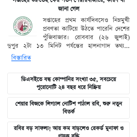
সপ্তাহের শুরুতেই ফের পতন শেয়ারবাজারে, কারণ যা
জানা গেল
সপ্তাহের প্রথম কার্যদিবসেও নিম্নমুখী
প্রবণতা কাটিয়ে উঠতে পারেনি দেশের
পুঁজিবাজার। রোববার (২৬ জুলাই)
দুপুর ২টা ১৩ মিনিট পর্যন্তের হালনাগাদ তথ্য...
বিস্তারিত
ডিএসইতে বন্ধ কোম্পানির সংখ্যা ৩৫, সবচেয়ে
পুরোনোটি ২৪ বছর ধরে নিষ্ক্রিয়
শেয়ার বিজকে লিগ্যাল নোটিশ পাঠাল রবি, শুরু নতুন
বিতর্ক
রবির বড় সাফল্য! আয় কম বাড়লেও রেকর্ড মুনাফা ও
গ্রাহক বৃদ্ধি