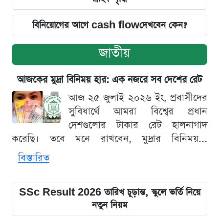
বিনিয়োগের আগে cash flowদেখবেন কেন?
জাতীয়
আজকের মুদ্রা বিনিময় হার: এক নজরে সব দেশের রেট
আজ ২৫ জুলাই ২০২৬ ইং, প্রবাসীদের
সুবিধার্থে আমরা বিশ্বের প্রধান
দেশগুলোর টাকার রেট হালনাগাদ
করেছি। তবে মনে রাখবেন, মুদ্রার বিনিময়...
বিস্তারিত
SSc Result 2026 তারিখ চূড়ান্ত, স্কুলে ভর্তি নিয়ে
নতুন নিয়ম