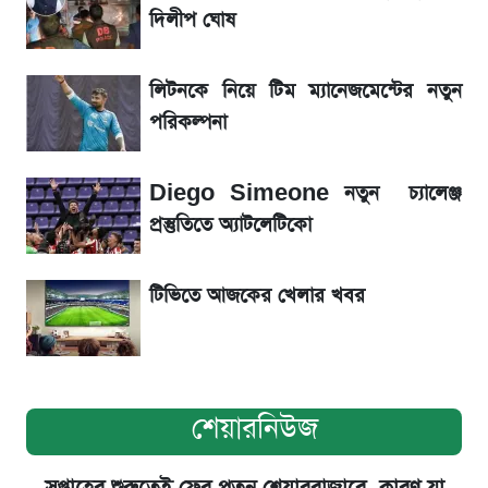
খবর
দিলীপ ঘোষ
একদিনের ব্যবধানে আজকের সোনার দাম
লিটনকে নিয়ে টিম ম্যানেজমেন্টের নতুন
পরিকল্পনা
ড. ইউনূস বনাম তারেক রহমান—তুলনায় যা বললেন
কাদের সিদ্দিকী
Diego Simeone নতুন চ্যালেঞ্জ
প্রস্তুতিতে অ্যাটলেটিকো
টিভিতে আজকের খেলার খবর
শেয়ারনিউজ