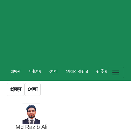
প্রচ্ছদ
সর্বশেষ
খেলা
শেয়ার বাজার
জাতীয়
বিশ্ব
প্রচ্ছদ
খেলা
Md Razib Ali