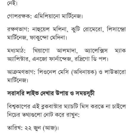
নেই।
গোলরক্ষক: এমিলিয়ানো মার্টিনেজ।
রক্ষণভাগ: নাহুয়েল মলিনা, কুটি রোমেরো, লিসান্দ্রো
মার্টিনেজ, ফাকুন্দো মেদিনা।
মধ্যমাঠ: থিয়াগো আলমাদা, অ্যালেক্সিস ম্যাক
অ্যালিস্টার, এনজো ফার্নান্দেজ, রদ্রিগো ডি পল।
আক্রমণভাগ: লিওনেল মেসি (অধিনায়ক) ও লাউতারো
মার্টিনেজ।
সরাসরি লাইভ দেখার উপায় ও সময়সূচী
বিশ্বকাপের এই ব্লকবাস্টার ম্যাচটি মিস করতে না চাইলে
নিচের তথ্যগুলো নোট করে রাখুন:
তারিখ: ২২ জুন (আজ)।