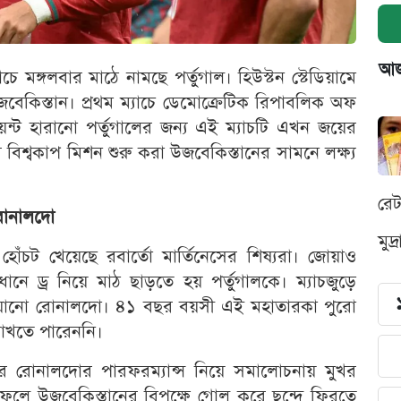
আজক
চে মঙ্গলবার মাঠে নামছে পর্তুগাল। হিউস্টন স্টেডিয়ামে
জবেকিস্তান। প্রথম ম্যাচে ডেমোক্রেটিক রিপাবলিক অফ
্ট হারানো পর্তুগালের জন্য এই ম্যাচটি এখন জয়ের
 বিশ্বকাপ মিশন শুরু করা উজবেকিস্তানের সামনে লক্ষ্য
রে
 রোনালদো
মুদ
হোঁচট খেয়েছে রবার্তো মার্তিনেসের শিষ্যরা। জোয়াও
ে ড্র নিয়ে মাঠ ছাড়তে হয় পর্তুগালকে। ম্যাচজুড়ে
্চিয়ানো রোনালদো। ৪১ বছর বয়সী এই মহাতারকা পুরো
াখতে পারেননি।
 পর রোনালদোর পারফরম্যান্স নিয়ে সমালোচনায় মুখর
েলে উজবেকিস্তানের বিপক্ষে গোল করে ছন্দে ফিরতে