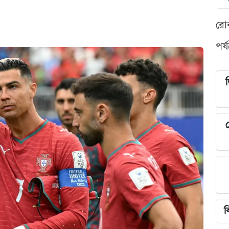
রো
পর্
শ
ব