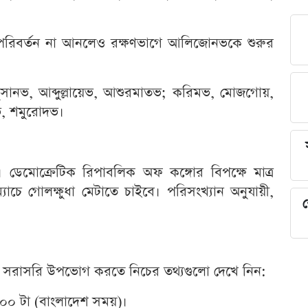
ি পরিবর্তন না আনলেও রক্ষণভাগে আলিজোনভকে শুরুর
ুসানভ, আব্দুল্লায়েভ, আশুরমাতভ; করিমভ, মোজগোয়,
ুনভ, শমুরোদভ।
ে। ডেমোক্রেটিক রিপাবলিক অফ কঙ্গোর বিপক্ষে মাত্র
যাচে গোলক্ষুধা মেটাতে চাইবে। পরিসংখ্যান অনুযায়ী,
শ
টি সরাসরি উপভোগ করতে নিচের তথ্যগুলো দেখে নিন:
:০০ টা (বাংলাদেশ সময়)।