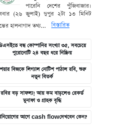
পারেনি দেশের পুঁজিবাজার।
ববার (২৬ জুলাই) দুপুর ২টা ১৩ মিনিট
বিস্তারিত
যন্তের হালনাগাদ তথ্য...
ডিএসইতে বন্ধ কোম্পানির সংখ্যা ৩৫, সবচেয়ে
পুরোনোটি ২৪ বছর ধরে নিষ্ক্রিয়
েয়ার বিজকে লিগ্যাল নোটিশ পাঠাল রবি, শুরু
নতুন বিতর্ক
রবির বড় সাফল্য! আয় কম বাড়লেও রেকর্ড
মুনাফা ও গ্রাহক বৃদ্ধি
িনিয়োগের আগে cash flowদেখবেন কেন?