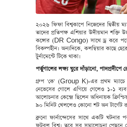
২০২৬ ফিফা বিশ্বকাপে নিজেদের দ্বিতীয় ম্যা
তাদের প্রতিপক্ষ এশিয়ার উদীয়মান শক্তি উ
কঙ্গোর (DR Congo) সাথে ড্র করে পয়েন
বিকল্পহীন। অন্যদিকে, কলম্বিয়ার কাছে হেরে
টুর্নামেন্টে টিকে থাকা।
পর্তুগালের লক্ষ্য ঘুরে দাঁড়ানো, পাদপ্রদীপে
গ্রুপ 'কে' (Group K)-এর প্রথম ম্যাচে 
নেভেসের গোলে এগিয়ে গেলেও ১-১ ব্যবধান
আলোচনার কেন্দ্রে ছিলেন অধিনায়ক ক্রিশ
৯০ মিনিট খেললেও কোনো শট অন টার্গেট র
ব্রুনো ফার্নান্দেসের সাথে একটি ঘটনার
ফুটবল বিশ্ব। তবে সব সমালোচনা পেছনে ফ