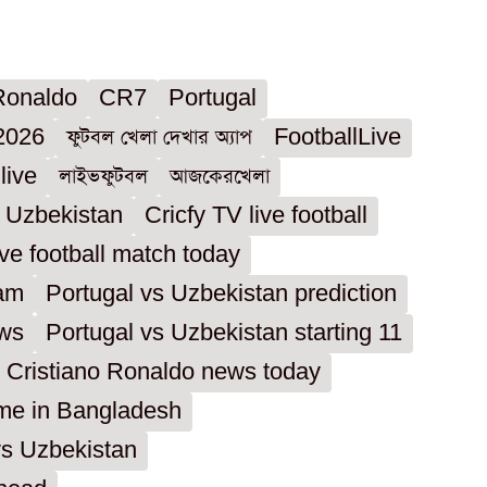
Ronaldo
CR7
Portugal
2026
ফুটবল খেলা দেখার অ্যাপ
FootballLive
live
লাইভফুটবল
আজকেরখেলা
s Uzbekistan
Cricfy TV live football
ive football match today
eam
Portugal vs Uzbekistan prediction
ews
Portugal vs Uzbekistan starting 11
Cristiano Ronaldo news today
ime in Bangladesh
vs Uzbekistan