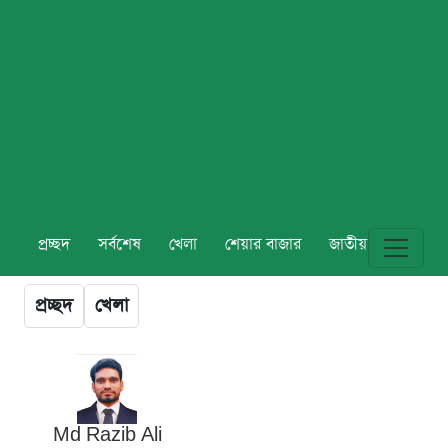
প্রচ্ছদ
সর্বশেষ
খেলা
শেয়ার বাজার
জাতীয়
বিশ্ব
প্রচ্ছদ
খেলা
Md Razib Ali