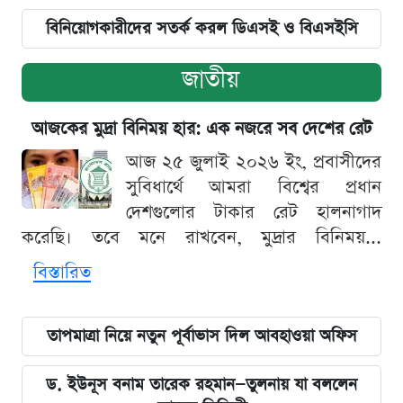
বিনিয়োগকারীদের সতর্ক করল ডিএসই ও বিএসইসি
জাতীয়
আজকের মুদ্রা বিনিময় হার: এক নজরে সব দেশের রেট
আজ ২৫ জুলাই ২০২৬ ইং, প্রবাসীদের
সুবিধার্থে আমরা বিশ্বের প্রধান
দেশগুলোর টাকার রেট হালনাগাদ
করেছি। তবে মনে রাখবেন, মুদ্রার বিনিময়...
বিস্তারিত
তাপমাত্রা নিয়ে নতুন পূর্বাভাস দিল আবহাওয়া অফিস
ড. ইউনূস বনাম তারেক রহমান—তুলনায় যা বললেন