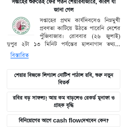
সপ্তাহের শুরুতেই ফের পতন শেয়ারবাজারে, কারণ যা
জানা গেল
সপ্তাহের প্রথম কার্যদিবসেও নিম্নমুখী
প্রবণতা কাটিয়ে উঠতে পারেনি দেশের
পুঁজিবাজার। রোববার (২৬ জুলাই)
দুপুর ২টা ১৩ মিনিট পর্যন্তের হালনাগাদ তথ্য...
বিস্তারিত
শেয়ার বিজকে লিগ্যাল নোটিশ পাঠাল রবি, শুরু নতুন
বিতর্ক
রবির বড় সাফল্য! আয় কম বাড়লেও রেকর্ড মুনাফা ও
গ্রাহক বৃদ্ধি
বিনিয়োগের আগে cash flowদেখবেন কেন?