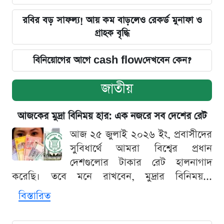
রবির বড় সাফল্য! আয় কম বাড়লেও রেকর্ড মুনাফা ও
গ্রাহক বৃদ্ধি
বিনিয়োগের আগে cash flowদেখবেন কেন?
জাতীয়
আজকের মুদ্রা বিনিময় হার: এক নজরে সব দেশের রেট
আজ ২৫ জুলাই ২০২৬ ইং, প্রবাসীদের
সুবিধার্থে আমরা বিশ্বের প্রধান
দেশগুলোর টাকার রেট হালনাগাদ
করেছি। তবে মনে রাখবেন, মুদ্রার বিনিময়...
বিস্তারিত