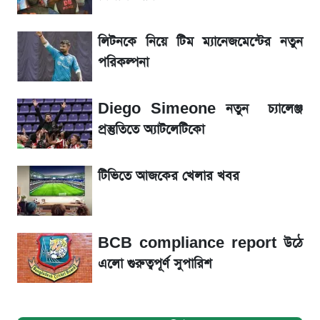
আগে দেখে নিন, আজকের সোনার নতুন দাম
লিটনকে নিয়ে টিম ম্যানেজমেন্টের নতুন
রবির বড় সাফল্য! আয় কম বাড়লেও রেকর্ড মুনাফা ও
পরিকল্পনা
গ্রাহক বৃদ্ধি
Diego Simeone নতুন চ্যালেঞ্জ
টিভিতে আজকের খেলা (৭ আগস্ট)
প্রস্তুতিতে অ্যাটলেটিকো
সৌদিতে বাংলাদেশিদের আকামা নবায়নে বদলে গেল
টিভিতে আজকের খেলার খবর
নিয়ম
BCB compliance report উঠে
এলো গুরুত্বপূর্ণ সুপারিশ