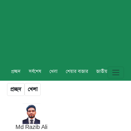
প্রচ্ছদ
সর্বশেষ
খেলা
শেয়ার বাজার
জাতীয়
বিশ্ব
প্রচ্ছদ
খেলা
Md Razib Ali