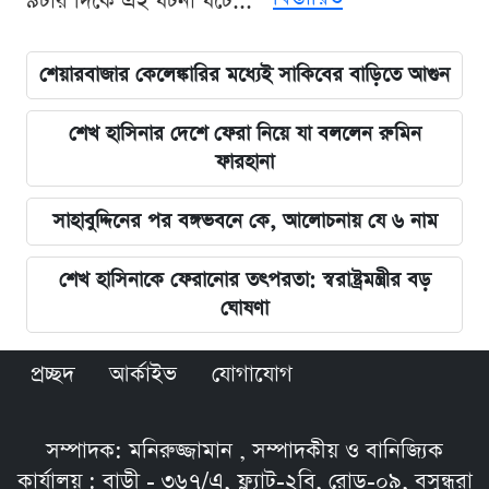
৯টার দিকে এই ঘটনা ঘটে...
শেয়ারবাজার কেলেঙ্কারির মধ্যেই সাকিবের বাড়িতে আগুন
শেখ হাসিনার দেশে ফেরা নিয়ে যা বললেন রুমিন
ফারহানা
সাহাবুদ্দিনের পর বঙ্গভবনে কে, আলোচনায় যে ৬ নাম
শেখ হাসিনাকে ফেরানোর তৎপরতা: স্বরাষ্ট্রমন্ত্রীর বড়
ঘোষণা
প্রচ্ছদ
আর্কাইভ
যোগাযোগ
সম্পাদক: মনিরুজ্জামান , সম্পাদকীয় ও বানিজ্যিক
কার্যালয় : বাড়ী - ৩৬৭/এ, ফ্ল্যাট-২বি, রোড়-০৯, বসুন্ধরা