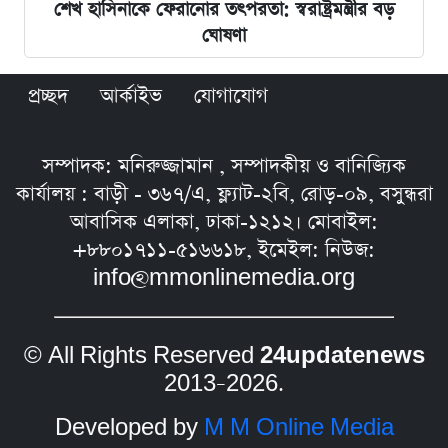
শেখ হাসিনাকে ফেরানোর তৎপরতা: স্বরাষ্ট্রমন্ত্রীর বড়
ঘোষণা
প্রচ্ছদ
আর্কাইভ
যোগাযোগ
সম্পাদক: মনিরুজ্জামান , সম্পাদকীয় ও বানিজ্যিক
কার্যালয় : বাড়ী - ৩৬৭/এ, ফ্ল্যাট-২বি, রোড়-০৯, বসুন্ধরা
আবাসিক এলাকা, ঢাকা-১২১২। মোবাইল:
+৮৮০১৭১১-৫১৬৬১৮, ইমেইল: নিউজ:
info@mmonlinemedia.org
© All Rights Reserved
24updatenews
2013–2026.
Developed by
M M Online Media