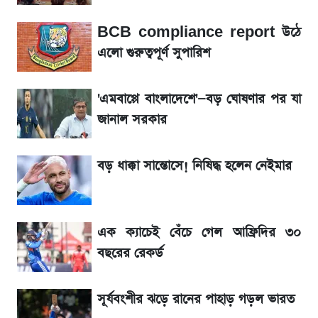
ভবন নির্মাণে নতুন নিয়ম: বাংলাদেশ building
BCB compliance report উঠে
code যা মানতে হবে
এলো গুরুত্বপূর্ণ সুপারিশ
আগামীকালই স্পষ্ট হবে এসএসসি ফল প্রকাশের
'এমবাপ্পে বাংলাদেশে'—বড় ঘোষণার পর যা
তারিখ
জানাল সরকার
শেখ হাসিনার দেশে ফেরা নিয়ে যা বললেন রুমিন
ফারহানা
বড় ধাক্কা সান্তোসে! নিষিদ্ধ হলেন নেইমার
লাফিয়ে বাড়ল স্বর্ণের দাম, এক মাসের মধ্যে সর্বোচ্চ
রেকর্ড
এক ক্যাচেই বেঁচে গেল আফ্রিদির ৩০
বছরের রেকর্ড
বাংলাদেশ নিয়ে যা বললেন সজীব ওয়াজেদ জয়
সূর্যবংশীর ঝড়ে রানের পাহাড় গড়ল ভারত
২ লাখ মানুষ অপেক্ষায়, কিন্তু দেখা গেল না শেখ