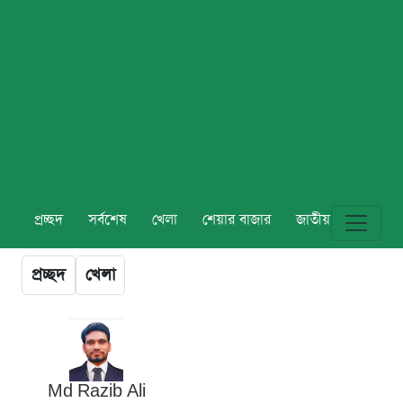
প্রচ্ছদ
সর্বশেষ
খেলা
শেয়ার বাজার
জাতীয়
বিশ্ব
প্রচ্ছদ
খেলা
Md Razib Ali