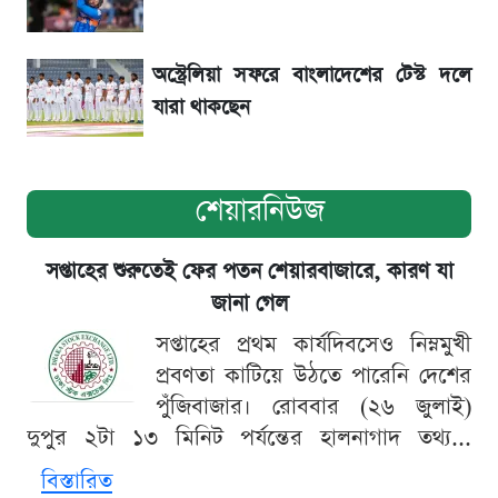
হাসিনাকে! এরপর যা ঘটল...
অস্ট্রেলিয়া সফরে বাংলাদেশের টেস্ট দলে
যারা থাকছেন
শেয়ারনিউজ
সপ্তাহের শুরুতেই ফের পতন শেয়ারবাজারে, কারণ যা
জানা গেল
সপ্তাহের প্রথম কার্যদিবসেও নিম্নমুখী
প্রবণতা কাটিয়ে উঠতে পারেনি দেশের
পুঁজিবাজার। রোববার (২৬ জুলাই)
দুপুর ২টা ১৩ মিনিট পর্যন্তের হালনাগাদ তথ্য...
বিস্তারিত