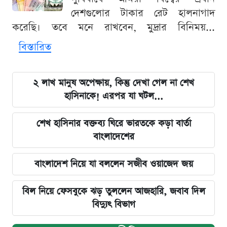
দেশগুলোর টাকার রেট হালনাগাদ
করেছি। তবে মনে রাখবেন, মুদ্রার বিনিময়...
বিস্তারিত
২ লাখ মানুষ অপেক্ষায়, কিন্তু দেখা গেল না শেখ
হাসিনাকে! এরপর যা ঘটল...
শেখ হাসিনার বক্তব্য ঘিরে ভারতকে কড়া বার্তা
বাংলাদেশের
বাংলাদেশ নিয়ে যা বললেন সজীব ওয়াজেদ জয়
বিল নিয়ে ফেসবুকে ঝড় তুললেন আজহারি, জবাব দিল
বিদ্যুৎ বিভাগ