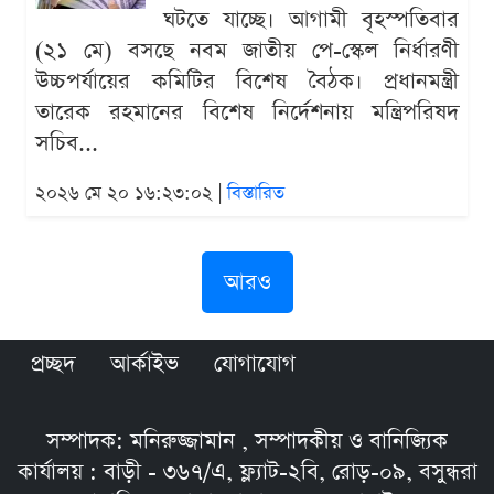
ঘটতে যাচ্ছে। আগামী বৃহস্পতিবার
(২১ মে) বসছে নবম জাতীয় পে-স্কেল নির্ধারণী
উচ্চপর্যায়ের কমিটির বিশেষ বৈঠক। প্রধানমন্ত্রী
তারেক রহমানের বিশেষ নির্দেশনায় মন্ত্রিপরিষদ
সচিব...
২০২৬ মে ২০ ১৬:২৩:০২ |
বিস্তারিত
আরও
প্রচ্ছদ
আর্কাইভ
যোগাযোগ
সম্পাদক: মনিরুজ্জামান , সম্পাদকীয় ও বানিজ্যিক
কার্যালয় : বাড়ী - ৩৬৭/এ, ফ্ল্যাট-২বি, রোড়-০৯, বসুন্ধরা