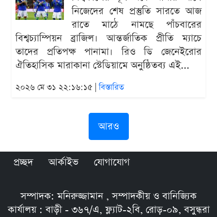
নিজেদের শেষ প্রস্তুতি সারতে আজ
রাতে মাঠে নামছে পাঁচবারের
বিশ্বচ্যাম্পিয়ন ব্রাজিল। আন্তর্জাতিক প্রীতি ম্যাচে
তাদের প্রতিপক্ষ পানামা। রিও ডি জেনেইরোর
ঐতিহাসিক মারাকানা স্টেডিয়ামে অনুষ্ঠিতব্য এই...
২০২৬ মে ৩১ ২২:১৬:১৫ |
বিস্তারিত
আরও
প্রচ্ছদ
আর্কাইভ
যোগাযোগ
সম্পাদক: মনিরুজ্জামান , সম্পাদকীয় ও বানিজ্যিক
কার্যালয় : বাড়ী - ৩৬৭/এ, ফ্ল্যাট-২বি, রোড়-০৯, বসুন্ধরা