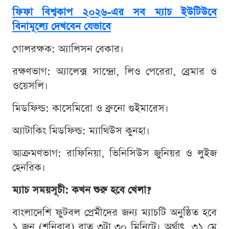
ফিফা বিশ্বকাপ ২০২৬-এর সব ম্যাচ ইউটিউবে
বিনামূল্যে দেখবেন যেভাবে
গোলরক্ষক: অ্যালিসন বেকার।
রক্ষণভাগ: অ্যালেক্স সান্দ্রো, লিও পেরেরা, ব্রেমার ও
ওয়েসলি।
মিডফিল্ড: কাসেমিরো ও ব্রুনো গুইমারেস।
অ্যাটাকিং মিডফিল্ড: ম্যাথিউস কুনহা।
আক্রমণভাগ: রাফিনিয়া, ভিনিসিউস জুনিয়র ও লুইজ
হেনরিক।
ম্যাচ সময়সূচী: কখন শুরু হবে খেলা?
বাংলাদেশি ফুটবল প্রেমীদের জন্য ম্যাচটি অনুষ্ঠিত হবে
১ জুন (শনিবার) রাত ৩টা ৩০ মিনিটে। অর্থাৎ, ৩১ মে