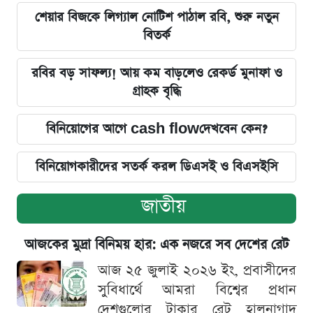
শেয়ার বিজকে লিগ্যাল নোটিশ পাঠাল রবি, শুরু নতুন
বিতর্ক
রবির বড় সাফল্য! আয় কম বাড়লেও রেকর্ড মুনাফা ও
গ্রাহক বৃদ্ধি
বিনিয়োগের আগে cash flowদেখবেন কেন?
বিনিয়োগকারীদের সতর্ক করল ডিএসই ও বিএসইসি
জাতীয়
আজকের মুদ্রা বিনিময় হার: এক নজরে সব দেশের রেট
আজ ২৫ জুলাই ২০২৬ ইং, প্রবাসীদের
সুবিধার্থে আমরা বিশ্বের প্রধান
দেশগুলোর টাকার রেট হালনাগাদ