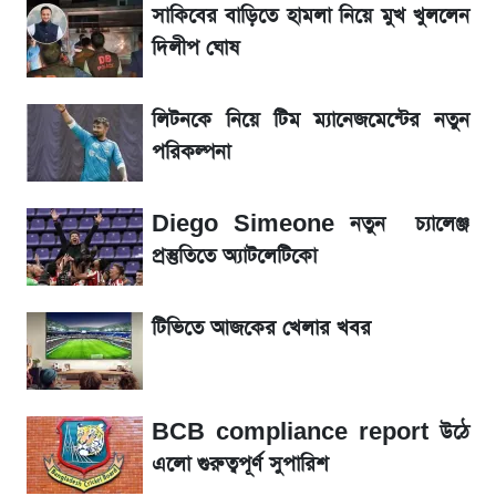
সাকিবের বাড়িতে হামলা নিয়ে মুখ খুললেন
আগামীকালই স্পষ্ট হবে এসএসসি ফল প্রকাশের
দিলীপ ঘোষ
তারিখ
লিটনকে নিয়ে টিম ম্যানেজমেন্টের নতুন
তাপমাত্রা নিয়ে নতুন পূর্বাভাস দিল আবহাওয়া অফিস
পরিকল্পনা
৬ আগস্ট দেশের বাজারে স্বর্ণের দাম
Diego Simeone নতুন চ্যালেঞ্জ
রবির বড় সাফল্য! আয় কম বাড়লেও রেকর্ড মুনাফা ও
প্রস্তুতিতে অ্যাটলেটিকো
গ্রাহক বৃদ্ধি
টিভিতে আজকের খেলার খবর
শেয়ার বিজকে লিগ্যাল নোটিশ পাঠাল রবি, শুরু নতুন
বিতর্ক
BCB compliance report উঠে
সৌদিতে বাংলাদেশিদের আকামা নবায়নে বদলে গেল
এলো গুরুত্বপূর্ণ সুপারিশ
নিয়ম