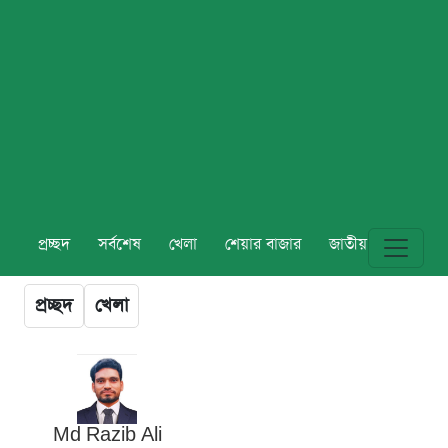
প্রচ্ছদ
সর্বশেষ
খেলা
শেয়ার বাজার
জাতীয়
বিশ্ব
প্রচ্ছদ
খেলা
Md Razib Ali