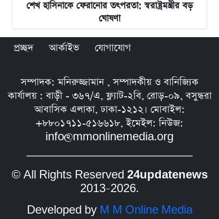
শেখ হাসিনাকে ফেরানোর তৎপরতা: স্বরাষ্ট্রমন্ত্রীর বড়
ঘোষণা
প্রচ্ছদ
আর্কাইভ
যোগাযোগ
সম্পাদক: মনিরুজ্জামান , সম্পাদকীয় ও বানিজ্যিক
কার্যালয় : বাড়ী - ৩৬৭/এ, ফ্ল্যাট-২বি, রোড়-০৯, বসুন্ধরা
আবাসিক এলাকা, ঢাকা-১২১২। মোবাইল:
+৮৮০১৭১১-৫১৬৬১৮, ইমেইল: নিউজ:
info@mmonlinemedia.org
© All Rights Reserved
24updatenews
2013–2026.
Developed by
M M Online Media