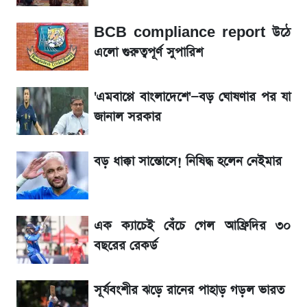
ভবন নির্মাণে নতুন নিয়ম: বাংলাদেশ building
BCB compliance report উঠে
code যা মানতে হবে
এলো গুরুত্বপূর্ণ সুপারিশ
আগামীকালই স্পষ্ট হবে এসএসসি ফল প্রকাশের
'এমবাপ্পে বাংলাদেশে'—বড় ঘোষণার পর যা
তারিখ
জানাল সরকার
শেখ হাসিনার দেশে ফেরা নিয়ে যা বললেন রুমিন
ফারহানা
বড় ধাক্কা সান্তোসে! নিষিদ্ধ হলেন নেইমার
লাফিয়ে বাড়ল স্বর্ণের দাম, এক মাসের মধ্যে সর্বোচ্চ
রেকর্ড
এক ক্যাচেই বেঁচে গেল আফ্রিদির ৩০
বছরের রেকর্ড
বাংলাদেশ নিয়ে যা বললেন সজীব ওয়াজেদ জয়
সূর্যবংশীর ঝড়ে রানের পাহাড় গড়ল ভারত
২ লাখ মানুষ অপেক্ষায়, কিন্তু দেখা গেল না শেখ