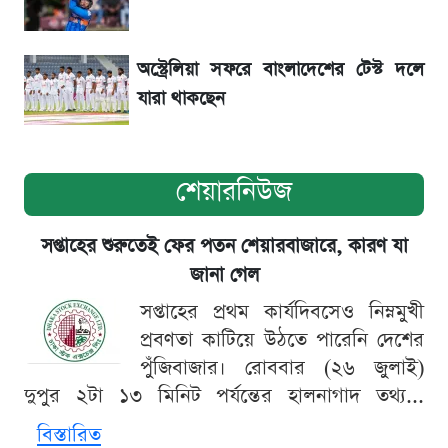
হাসিনাকে! এরপর যা ঘটল...
অস্ট্রেলিয়া সফরে বাংলাদেশের টেস্ট দলে
যারা থাকছেন
শেয়ারনিউজ
সপ্তাহের শুরুতেই ফের পতন শেয়ারবাজারে, কারণ যা
জানা গেল
সপ্তাহের প্রথম কার্যদিবসেও নিম্নমুখী
প্রবণতা কাটিয়ে উঠতে পারেনি দেশের
পুঁজিবাজার। রোববার (২৬ জুলাই)
দুপুর ২টা ১৩ মিনিট পর্যন্তের হালনাগাদ তথ্য...
বিস্তারিত