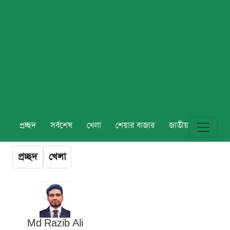
প্রচ্ছদ
সর্বশেষ
খেলা
শেয়ার বাজার
জাতীয়
বিশ্ব
প্রচ্ছদ
খেলা
Md Razib Ali