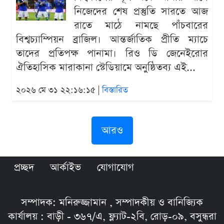
নিজেদের শেষ প্রস্তুতি সারতে আজ
রাতে মাঠে নামছে পাঁচবারের
বিশ্বচ্যাম্পিয়ন ব্রাজিল। আন্তর্জাতিক প্রীতি ম্যাচে
তাদের প্রতিপক্ষ পানামা। রিও ডি জেনেইরোর
ঐতিহাসিক মারাকানা স্টেডিয়ামে অনুষ্ঠিতব্য এই...
২০২৬ মে ৩১ ২২:১৬:১৫ |
বিস্তারিত
আরও
প্রচ্ছদ
আর্কাইভ
যোগাযোগ
সম্পাদক: মনিরুজ্জামান , সম্পাদকীয় ও বানিজ্যিক
কার্যালয় : বাড়ী - ৩৬৭/এ, ফ্ল্যাট-২বি, রোড়-০৯, বসুন্ধরা