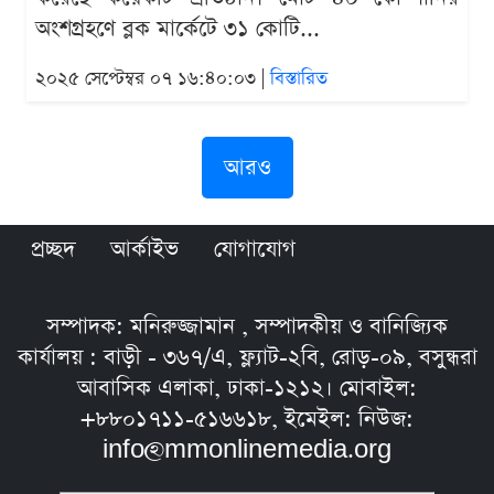
অংশগ্রহণে ব্লক মার্কেটে ৩১ কোটি...
২০২৫ সেপ্টেম্বর ০৭ ১৬:৪০:০৩ |
বিস্তারিত
আরও
প্রচ্ছদ
আর্কাইভ
যোগাযোগ
সম্পাদক: মনিরুজ্জামান , সম্পাদকীয় ও বানিজ্যিক
কার্যালয় : বাড়ী - ৩৬৭/এ, ফ্ল্যাট-২বি, রোড়-০৯, বসুন্ধরা
আবাসিক এলাকা, ঢাকা-১২১২। মোবাইল:
+৮৮০১৭১১-৫১৬৬১৮, ইমেইল: নিউজ:
info@mmonlinemedia.org