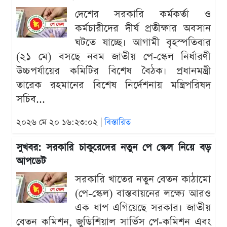
দেশের সরকারি কর্মকর্তা ও
কর্মচারীদের দীর্ঘ প্রতীক্ষার অবসান
ঘটতে যাচ্ছে। আগামী বৃহস্পতিবার
(২১ মে) বসছে নবম জাতীয় পে-স্কেল নির্ধারণী
উচ্চপর্যায়ের কমিটির বিশেষ বৈঠক। প্রধানমন্ত্রী
তারেক রহমানের বিশেষ নির্দেশনায় মন্ত্রিপরিষদ
সচিব...
২০২৬ মে ২০ ১৬:২৩:০২ |
বিস্তারিত
সুখবর: সরকারি চাকুরেদের নতুন পে স্কেল নিয়ে বড়
আপডেট
সরকারি খাতের নতুন বেতন কাঠামো
(পে-স্কেল) বাস্তবায়নের লক্ষ্যে আরও
এক ধাপ এগিয়েছে সরকার। জাতীয়
বেতন কমিশন, জুডিশিয়াল সার্ভিস পে-কমিশন এবং