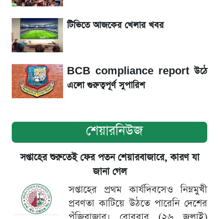
সৌদিতে বাংলাদেশিদের আকামা নবায়নে বদলে গেল
টিভিতে আজকের খেলার খবর
নিয়ম
BCB compliance report উঠে
এলো গুরুত্বপূর্ণ সুপারিশ
শেয়ারনিউজ
সপ্তাহের শুরুতেই ফের পতন শেয়ারবাজারে, কারণ যা
জানা গেল
সপ্তাহের প্রথম কার্যদিবসেও নিম্নমুখী
প্রবণতা কাটিয়ে উঠতে পারেনি দেশের
পুঁজিবাজার। রোববার (২৬ জুলাই)