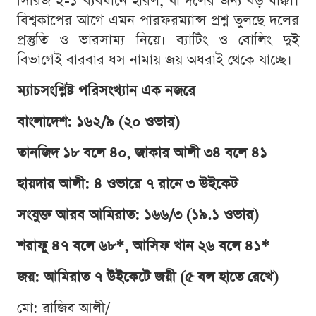
সিরিজ ২-১ ব্যবধানে হারল, যা দলের জন্য বড় ধাক্কা।
বিশ্বকাপের আগে এমন পারফরম্যান্স প্রশ্ন তুলছে দলের
প্রস্তুতি ও ভারসাম্য নিয়ে। ব্যাটিং ও বোলিং দুই
বিভাগেই বারবার ধস নামায় জয় অধরাই থেকে যাচ্ছে।
ম্যাচসংশ্লিষ্ট পরিসংখ্যান এক নজরে
বাংলাদেশ: ১৬২/৯ (২০ ওভার)
তানজিদ ১৮ বলে ৪০, জাকার আলী ৩৪ বলে ৪১
হায়দার আলী: ৪ ওভারে ৭ রানে ৩ উইকেট
সংযুক্ত আরব আমিরাত: ১৬৬/৩ (১৯.১ ওভার)
শরাফু ৪৭ বলে ৬৮*, আসিফ খান ২৬ বলে ৪১*
জয়: আমিরাত ৭ উইকেটে জয়ী (৫ বল হাতে রেখে)
মো: রাজিব আলী/