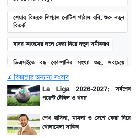
শেয়ার বিজকে লিগ্যাল নোটিশ পাঠাল রবি, শুরু নতুন
বিতর্ক
বাবর আজমের দলে ফেরা নিয়ে নতুন সমীকরণ
ডিএসইতে বন্ধ কোম্পানির সংখ্যা ৩৫, সবচেয়ে
পুরোনোটি ২৪ বছর ধরে নিষ্ক্রিয়
এ বিভাগের অন্যান্য সংবাদ
Snapdragon 8 Gen 3 ফোনে নতুন চমক,
La Liga 2026-2027: সর্বশেষ
Redmi K80 নিয়ে আপডেট
পয়েন্ট টেবিল ও খবর
সাকিবের বাড়িতে হামলা নিয়ে মুখ খুললেন দিলীপ
শেখ হাসিনা, মামলা ও দেশে ফেরা নিয়ে
ঘোষ
খোলামেলা সাকিব