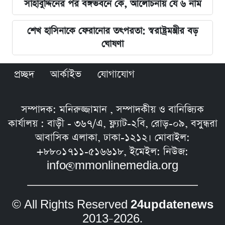
সাহাবুদ্দিনের পর বঙ্গভবনে কে, আলোচনায় যে ৬ নাম
শেখ হাসিনাকে ফেরানোর তৎপরতা: স্বরাষ্ট্রমন্ত্রীর বড়
ঘোষণা
প্রচ্ছদ
আর্কাইভ
যোগাযোগ
সম্পাদক: মনিরুজ্জামান , সম্পাদকীয় ও বানিজ্যিক
কার্যালয় : বাড়ী - ৩৬৭/এ, ফ্ল্যাট-২বি, রোড়-০৯, বসুন্ধরা
আবাসিক এলাকা, ঢাকা-১২১২। মোবাইল:
+৮৮০১৭১১-৫১৬৬১৮, ইমেইল: নিউজ:
info@mmonlinemedia.org
© All Rights Reserved
24updatenews
2013–2026.