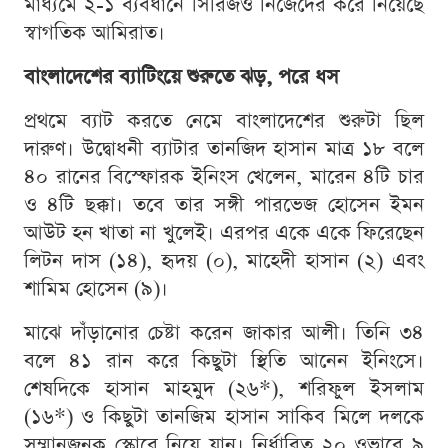
মাধ্যমে ২-১ ব্যবধানে সিরিজও নিজেদের করে নিয়েছে
স্বাগতিক আমিরাত।
বাংলাদেশের ব্যাটিংয়ে শুরুতে ঝড়, পরে ধস
প্রথমে ব্যাট করতে নেমে বাংলাদেশের শুরুটা ছিল
দারুণ। উদ্বোধনী ব্যাটার তানজিদ হাসান মাত্র ১৮ বলে
৪০ রানের বিস্ফোরক ইনিংস খেলেন, মারেন ৪টি চার
ও ৪টি ছক্কা। তবে তার সঙ্গী পারভেজ হোসেন ইমন
আউট হন খাতা না খুলেই। এরপর একে একে ফিরেছেন
লিটন দাস (১৪), হৃদয় (০), মাহেদী হাসান (২) এবং
শামিম হোসেন (৯)।
মাঝে দাঁড়ানোর চেষ্টা করেন জাকার আলী। তিনি ৩৪
বলে ৪১ রান করে কিছুটা স্থিতি আনেন ইনিংসে।
শেষদিকে হাসান মাহমুদ (২৬*), শরিফুল ইসলাম
(১৬*) ও কিছুটা তানজিম হাসান সাকিব মিলে দলকে
সম্মানজনক স্কোরে নিয়ে যান। নির্ধারিত ২০ ওভারে ৯