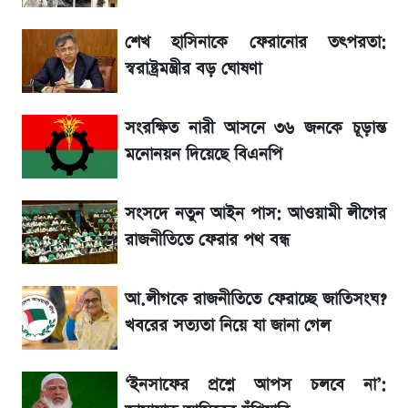
শেখ হাসিনাকে ফেরানোর তৎপরতা:
৬ আগস্ট দেশের বাজারে স্বর্ণের দাম
স্বরাষ্ট্রমন্ত্রীর বড় ঘোষণা
শেখ হাসিনার দেশে ফেরা নিয়ে যা বললেন রুমিন
সংরক্ষিত নারী আসনে ৩৬ জনকে চূড়ান্ত
ফারহানা
মনোনয়ন দিয়েছে বিএনপি
লাফিয়ে বাড়ল স্বর্ণের দাম, এক মাসের মধ্যে সর্বোচ্চ
রেকর্ড
সংসদে নতুন আইন পাস: আওয়ামী লীগের
রাজনীতিতে ফেরার পথ বন্ধ
শেয়ার বিজকে লিগ্যাল নোটিশ পাঠাল রবি, শুরু নতুন
বিতর্ক
আ.লীগকে রাজনীতিতে ফেরাচ্ছে জাতিসংঘ?
খবরের সত্যতা নিয়ে যা জানা গেল
রবির বড় সাফল্য! আয় কম বাড়লেও রেকর্ড মুনাফা ও
গ্রাহক বৃদ্ধি
‘ইনসাফের প্রশ্নে আপস চলবে না’: