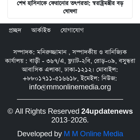
শেখ হাসিনাকে ফেরানোর তৎপরতা: স্বরাষ্ট্রমন্ত্রীর বড়
ঘোষণা
প্রচ্ছদ
আর্কাইভ
যোগাযোগ
সম্পাদক: মনিরুজ্জামান , সম্পাদকীয় ও বানিজ্যিক
কার্যালয় : বাড়ী - ৩৬৭/এ, ফ্ল্যাট-২বি, রোড়-০৯, বসুন্ধরা
আবাসিক এলাকা, ঢাকা-১২১২। মোবাইল:
+৮৮০১৭১১-৫১৬৬১৮, ইমেইল: নিউজ:
info@mmonlinemedia.org
© All Rights Reserved
24updatenews
2013–2026.
Developed by
M M Online Media