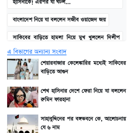
হাসিনাকে! এরপর যা ঘটল...
বাংলাদেশ নিয়ে যা বললেন সজীব ওয়াজেদ জয়
সাকিবের বাড়িতে হামলা নিয়ে মুখ খুললেন দিলীপ
ঘোষ
এ বিভাগের অন্যান্য সংবাদ
আগামী ৪ দিনের আবহাওয়া নিয়ে বড় সতর্কবার্তা
শেয়ারবাজার কেলেঙ্কারির মধ্যেই সাকিবের
বাড়িতে আগুন
লিটনকে নিয়ে টিম ম্যানেজমেন্টের নতুন পরিকল্পনা
শেখ হাসিনার দেশে ফেরা নিয়ে যা বললেন
এস আলমের দখলে থাকা ব্যাংক নিয়ে এলো নতুন
রুমিন ফারহানা
সিদ্ধান্ত
সাহাবুদ্দিনের পর বঙ্গভবনে কে, আলোচনায়
আগামীকালই স্পষ্ট হবে এসএসসি ফল প্রকাশের
যে ৬ নাম
তারিখ