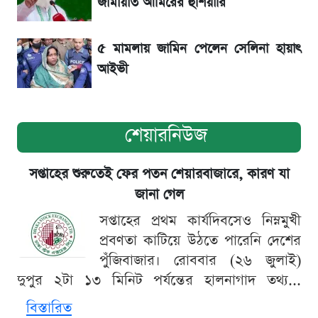
জামায়াত আমিরের হুঁশিয়ারি
সৌদিতে বাংলাদেশিদের আকামা নবায়নে বদলে গেল
নিয়ম
৫ মামলায় জামিন পেলেন সেলিনা হায়াৎ
আইভী
শেয়ারনিউজ
সপ্তাহের শুরুতেই ফের পতন শেয়ারবাজারে, কারণ যা
জানা গেল
সপ্তাহের প্রথম কার্যদিবসেও নিম্নমুখী
প্রবণতা কাটিয়ে উঠতে পারেনি দেশের
পুঁজিবাজার। রোববার (২৬ জুলাই)
দুপুর ২টা ১৩ মিনিট পর্যন্তের হালনাগাদ তথ্য...
বিস্তারিত