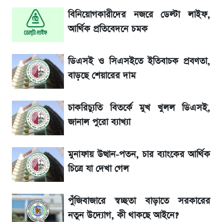
সাকিবের বাড়িতে হামলা নিয়ে মুখ খুললেন দিলীপ
বিনিয়োগকারীদের নজরে ডেল্টা লাইফ,
ঘোষ
আর্থিক প্রতিবেদনে চমক
শেখ হাসিনার দেশে ফেরা নিয়ে যা বললেন রুমিন
ফারহানা
ডিএসই ও সিএসইতে ইতিবাচক প্রবণতা,
বাড়ছে শেয়ারের দাম
লাফিয়ে বাড়ল স্বর্ণের দাম, এক মাসের মধ্যে সর্বোচ্চ
রেকর্ড
চাকরিচ্যুতি বিতর্কে মুখ খুলল ডিএসই,
জানাল পুরো ব্যাখ্যা
৬ আগস্ট দেশের বাজারে স্বর্ণের দাম
মুনাফায় উত্থান-পতন, চার ব্যাংকের আর্থিক
শেখ হাসিনার বক্তব্য ঘিরে ভারতকে কড়া বার্তা
চিত্রে যা দেখা গেল
বাংলাদেশের
পুঁজিবাজারে স্বচ্ছতা বাড়াতে সরকারের
নতুন উদ্যোগ, কী থাকছে আইনে?