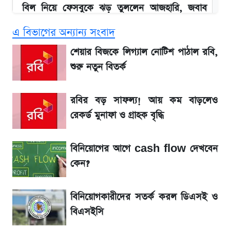
বিল নিয়ে ফেসবুকে ঝড় তুললেন আজহারি, জবাব
দিল বিদ্যুৎ বিভাগ
এ বিভাগের অন্যান্য সংবাদ
বাংলাদেশ নিয়ে যা বললেন সজীব ওয়াজেদ জয়
শেয়ার বিজকে লিগ্যাল নোটিশ পাঠাল রবি,
শুরু নতুন বিতর্ক
২ লাখ মানুষ অপেক্ষায়, কিন্তু দেখা গেল না শেখ
হাসিনাকে! এরপর যা ঘটল...
রবির বড় সাফল্য! আয় কম বাড়লেও
রেকর্ড মুনাফা ও গ্রাহক বৃদ্ধি
আগামী ৪ দিনের আবহাওয়া নিয়ে বড় সতর্কবার্তা
বিনিয়োগের আগে cash flow দেখবেন
লিটনকে নিয়ে টিম ম্যানেজমেন্টের নতুন পরিকল্পনা
কেন?
আগামীকালই স্পষ্ট হবে এসএসসি ফল প্রকাশের
বিনিয়োগকারীদের সতর্ক করল ডিএসই ও
তারিখ
বিএসইসি