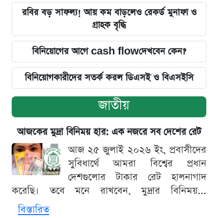
রবির বড় সাফল্য! আয় কম বাড়লেও রেকর্ড মুনাফা ও
গ্রাহক বৃদ্ধি
বিনিয়োগের আগে cash flowদেখবেন কেন?
বিনিয়োগকারীদের সতর্ক করল ডিএসই ও বিএসইসি
জাতীয়
আজকের মুদ্রা বিনিময় হার: এক নজরে সব দেশের রেট
আজ ২৫ জুলাই ২০২৬ ইং, প্রবাসীদের
সুবিধার্থে আমরা বিশ্বের প্রধান
দেশগুলোর টাকার রেট হালনাগাদ
করেছি। তবে মনে রাখবেন, মুদ্রার বিনিময়...
বিস্তারিত