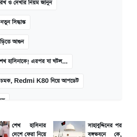
খ ও দেখার নিয়ম জানুন
ন সিদ্ধান্ত
াড়িতে আগুন
া শেখ হাসিনাকে! এরপর যা ঘটল...
চমক, Redmi K80 নিয়ে আপডেট
জয়
দিলীপ ঘোষ
শেখ হাসিনার
সাহাবুদ্দিনের পর
দেশে ফেরা নিয়ে
বঙ্গভবনে কে,