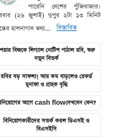
পারেনি দেশের পুঁজিবাজার।
ববার (২৬ জুলাই) দুপুর ২টা ১৩ মিনিট
বিস্তারিত
যন্তের হালনাগাদ তথ্য...
েয়ার বিজকে লিগ্যাল নোটিশ পাঠাল রবি, শুরু
নতুন বিতর্ক
রবির বড় সাফল্য! আয় কম বাড়লেও রেকর্ড
মুনাফা ও গ্রাহক বৃদ্ধি
িনিয়োগের আগে cash flowদেখবেন কেন?
বিনিয়োগকারীদের সতর্ক করল ডিএসই ও
বিএসইসি