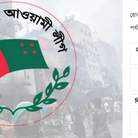
রো
পর্
শ
ব