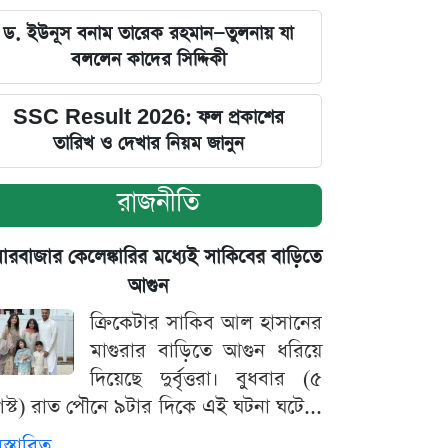
ড. ইউনূস বনাম তারেক রহমান—তুলনায় যা
বললেন কাদের সিদ্দিকী
SSC Result 2026: ফল প্রকাশের
তারিখ ও দেখার নিয়ম জানুন
রাজনীতি
়ারবাজার কেলেঙ্কারির মধ্যেই সাকিবের বাড়িতে
আগুন
ক্রিকেটার সাকিব আল হাসানের
মাগুরার বাড়িতে আগুন ধরিয়ে
দিয়েছে দুর্বৃত্তরা। বুধবার (৫
স্ট) রাত পৌনে ৯টার দিকে এই ঘটনা ঘটে...
িস্তারিত