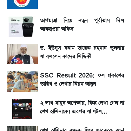
তাপমাত্রা নিয়ে নতুন পূর্বাভাস দিল আবহাওয়া অফিস
তাপমাত্রা নিয়ে নতুন পূর্বাভাস দিল
আবহাওয়া অফিস
টিভিতে আজকের খেলা (৭ আগস্ট)
ড. ইউনূস বনাম তারেক রহমান—তুলনায়
সৌদিতে বাংলাদেশিদের আকামা নবায়নে বদলে গেল
যা বললেন কাদের সিদ্দিকী
নিয়ম
SSC Result 2026: ফল প্রকাশের
La Liga 2026-2027: সর্বশেষ পয়েন্ট টেবিল ও
খবর
তারিখ ও দেখার নিয়ম জানুন
একদিনের ব্যবধানে আজকের সোনার দাম
২ লাখ মানুষ অপেক্ষায়, কিন্তু দেখা গেল না
শেখ হাসিনাকে! এরপর যা ঘটল...
ড. ইউনূস বনাম তারেক রহমান—তুলনায় যা বললেন
কাদের সিদ্দিকী
শেখ হাসিনার বক্তব্য ঘিরে ভারতকে কড়া