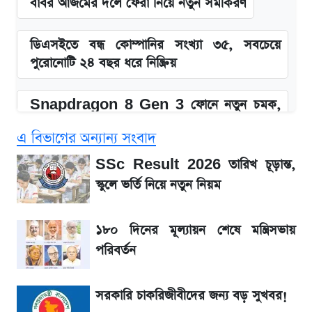
বাবর আজমের দলে ফেরা নিয়ে নতুন সমীকরণ
ডিএসইতে বন্ধ কোম্পানির সংখ্যা ৩৫, সবচেয়ে
পুরোনোটি ২৪ বছর ধরে নিষ্ক্রিয়
Snapdragon 8 Gen 3 ফোনে নতুন চমক,
Redmi K80 নিয়ে আপডেট
এ বিভাগের অন্যান্য সংবাদ
SSC Result 2026: যে ৩ উপায়ে জানা যাবে
SSc Result 2026 তারিখ চূড়ান্ত,
ফল
স্কুলে ভর্তি নিয়ে নতুন নিয়ম
১৮০ দিনের মূল্যায়ন শেষে মন্ত্রিসভায় পরিবর্তন
১৮০ দিনের মূল্যায়ন শেষে মন্ত্রিসভায়
পরিবর্তন
জেনে নিন আজকের সোনা ও রুপার সর্বশেষ দাম
সরকারি চাকরিজীবীদের জন্য বড় সুখবর!
আগে দেখে নিন, আজকের সোনার নতুন দাম