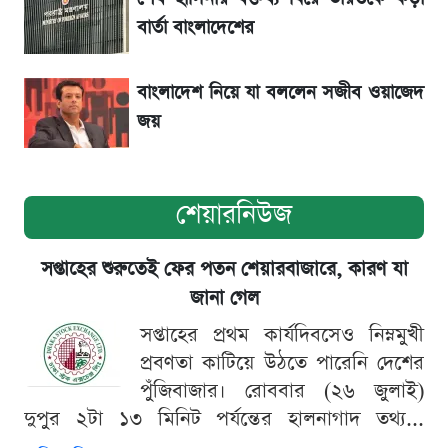
বার্তা বাংলাদেশের
বাংলাদেশ নিয়ে যা বললেন সজীব ওয়াজেদ
জয়
শেয়ারনিউজ
সপ্তাহের শুরুতেই ফের পতন শেয়ারবাজারে, কারণ যা
জানা গেল
সপ্তাহের প্রথম কার্যদিবসেও নিম্নমুখী
প্রবণতা কাটিয়ে উঠতে পারেনি দেশের
পুঁজিবাজার। রোববার (২৬ জুলাই)
দুপুর ২টা ১৩ মিনিট পর্যন্তের হালনাগাদ তথ্য...