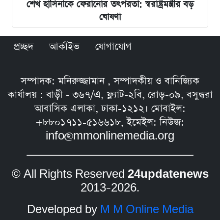
শেখ হাসিনাকে ফেরানোর তৎপরতা: স্বরাষ্ট্রমন্ত্রীর বড়
ঘোষণা
প্রচ্ছদ
আর্কাইভ
যোগাযোগ
সম্পাদক: মনিরুজ্জামান , সম্পাদকীয় ও বানিজ্যিক
কার্যালয় : বাড়ী - ৩৬৭/এ, ফ্ল্যাট-২বি, রোড়-০৯, বসুন্ধরা
আবাসিক এলাকা, ঢাকা-১২১২। মোবাইল:
+৮৮০১৭১১-৫১৬৬১৮, ইমেইল: নিউজ:
info@mmonlinemedia.org
© All Rights Reserved
24updatenews
2013–2026.
Developed by
M M Online Media