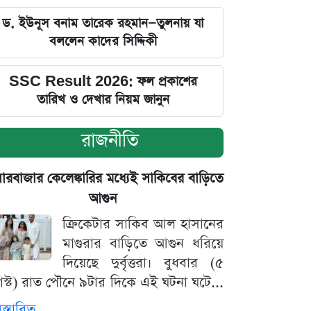
ড. ইউনূস বনাম তারেক রহমান—তুলনায় যা
বললেন কাদের সিদ্দিকী
SSC Result 2026: ফল প্রকাশের
তারিখ ও দেখার নিয়ম জানুন
রাজনীতি
়ারবাজার কেলেঙ্কারির মধ্যেই সাকিবের বাড়িতে
আগুন
ক্রিকেটার সাকিব আল হাসানের
মাগুরার বাড়িতে আগুন ধরিয়ে
দিয়েছে দুর্বৃত্তরা। বুধবার (৫
স্ট) রাত পৌনে ৯টার দিকে এই ঘটনা ঘটে...
িস্তারিত