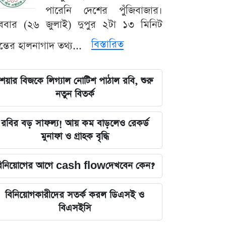
পারেনি দেশের পুঁজিবাজার।
ববার (২৬ জুলাই) দুপুর ২টা ১৩ মিনিট
বিস্তারিত
যন্তের হালনাগাদ তথ্য...
েয়ার বিজকে লিগ্যাল নোটিশ পাঠাল রবি, শুরু
নতুন বিতর্ক
রবির বড় সাফল্য! আয় কম বাড়লেও রেকর্ড
মুনাফা ও গ্রাহক বৃদ্ধি
িনিয়োগের আগে cash flowদেখবেন কেন?
বিনিয়োগকারীদের সতর্ক করল ডিএসই ও
বিএসইসি