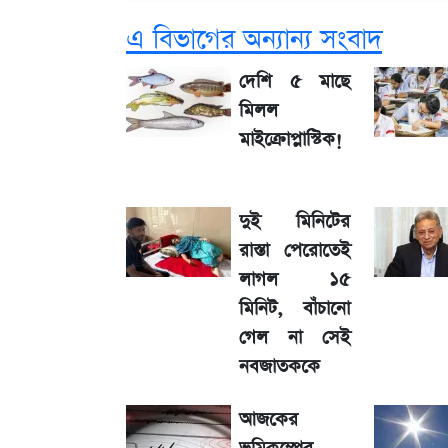
এ বিভাগের অন্যান্য সংবাদ
সাকিবের বাড়িতে হামলা নিয়ে মুখ খুললেন 
দেশি ৫ মাছে
মিলল
লিটনকে নিয়ে টিম ম্যানেজমেন্টের নতুন পরি
মাইক্রোপ্লাস্টিক!
জেনে নিন আজকের সোনা ও রুপার সর্বশেষ
দুই মিনিটের
রাস্তা পেরোতেই
আগামীকালই স্পষ্ট হবে এসএসসি ফল প্রকা
লাগল ১৫
মিনিট, বাঁচানো
তাপমাত্রা নিয়ে নতুন পূর্বাভাস দিল আবহাওয
গেল না সেই
নবজাতককে
৬ আগস্ট দেশের বাজারে স্বর্ণের দাম
আজকের
রবির বড় সাফল্য! আয় কম বাড়লেও রেকর্ড মুন