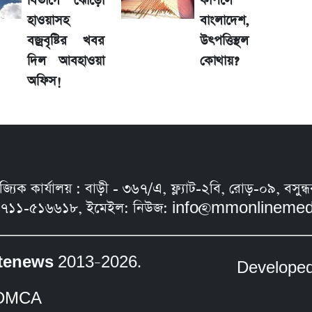
বিভাগে ঝোড়ো
কাঁপলে
হাওয়াসহ
বাংলাদেশ,
বজ্রবৃষ্টির খবর
উৎপত্তিস্থল
ু নতুন বিতর্ক
দিল আবহাওয়া
কোথায়?
অফিস!
লে গেল নিয়ম
নিজ্যিক কার্যালয় : বাড়ী - ৩৬৭/এ, ফ্ল্যাট-২বি, রোড়-০৯, ব
৭১১-৫১৬৬১৮, ইমেইল: নিউজ:
info@mmonlinemed
tenews
2013–2026.
Develope
DMCA