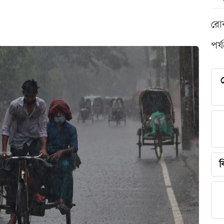
রো
পর্
শ
ব