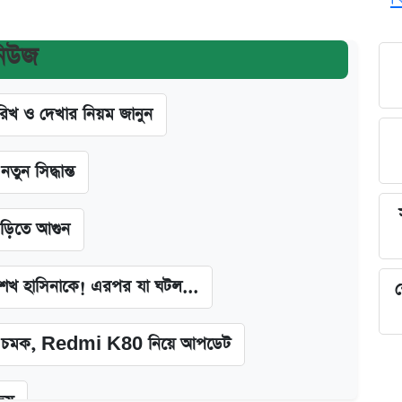
নিউজ
খ ও দেখার নিয়ম জানুন
ন সিদ্ধান্ত
াড়িতে আগুন
া শেখ হাসিনাকে! এরপর যা ঘটল...
শ
চমক, Redmi K80 নিয়ে আপডেট
জয়