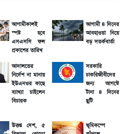
দিলীপ ঘোষ
আগামীকালই
আগামী ৪ দিনের
স্পষ্ট হবে
আবহাওয়া নিয়ে
কল্পনা
এসএসসি ফল
বড় সতর্কবার্তা
প্রকাশের তারিখ
 দাম
আদালতের
সরকারি
নির্দেশ না মানায়
চাকরিজীবীদের
শের তারিখ
ইউএনওর কাছে
জন্য আগস্টে
ব্যাখ্যা চাইলেন
টানা ৪ দিনের
়া অফিস
বিচারক
ছুটি
উত্তপ্ত দেশ, ৫
ভূমিকম্পে
াফা ও গ্রাহক বৃদ্ধি