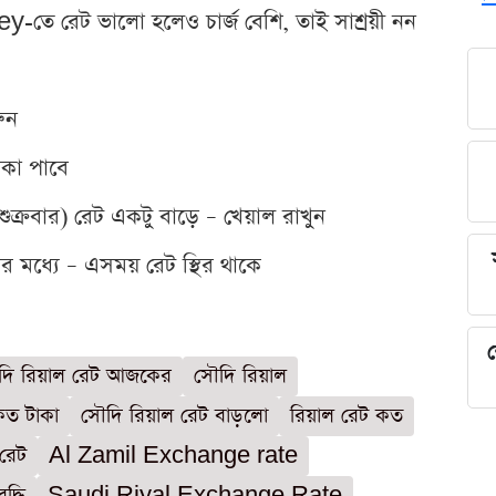
রেট ভালো হলেও চার্জ বেশি, তাই সাশ্রয়ী নন
ুন
কা পাবে
শুক্রবার) রেট একটু বাড়ে – খেয়াল রাখুন
 মধ্যে – এসময় রেট স্থির থাকে
শ
দি রিয়াল রেট আজকের
সৌদি রিয়াল
কত টাকা
সৌদি রিয়াল রেট বাড়লো
রিয়াল রেট কত
 রেট
Al Zamil Exchange rate
দ্ধি
Saudi Riyal Exchange Rate