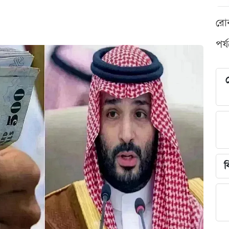
রো
পর্
শ
ব