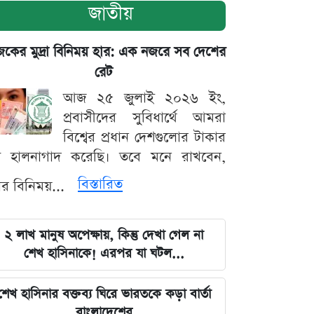
জাতীয়
ের মুদ্রা বিনিময় হার: এক নজরে সব দেশের
রেট
আজ ২৫ জুলাই ২০২৬ ইং,
প্রবাসীদের সুবিধার্থে আমরা
বিশ্বের প্রধান দেশগুলোর টাকার
ট হালনাগাদ করেছি। তবে মনে রাখবেন,
বিস্তারিত
্রার বিনিময়...
২ লাখ মানুষ অপেক্ষায়, কিন্তু দেখা গেল না
শেখ হাসিনাকে! এরপর যা ঘটল...
শেখ হাসিনার বক্তব্য ঘিরে ভারতকে কড়া বার্তা
বাংলাদেশের