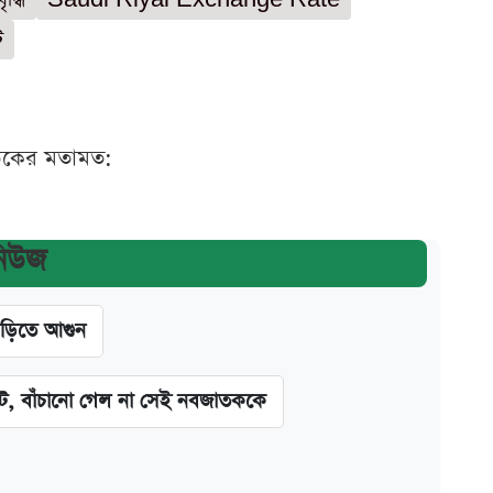
ট
ঠকের মতামত:
নিউজ
াড়িতে আগুন
িট, বাঁচানো গেল না সেই নবজাতককে