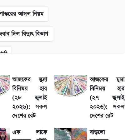
ূপান্তরের আসল নিয়ম
বাব দিল বিদ্যুৎ বিভাগ
র্তা
জয়
আজকের মুদ্রা
আজকের মুদ্রা
বিনিময় হার
বিনিময় হার
কল্পনা
(২৮ জুলাই
(২৭ জুলাই
২০২৬): সকল
২০২৬): সকল
া শেখ হাসিনাকে! এরপর যা ঘটল...
দেশের রেট
দেশের রেট
এক লাফে
বাড়লো
শের তারিখ