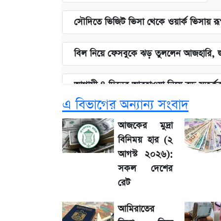
সৌদিতে ভিজিট ভিসা থেকে ওয়ার্ক ভিসায় র
বিল নিয়ে ফেসবুকে ঝড় তুললেন আজহারি, জ
আগামী ৪ দিনের আবহাওয়া নিয়ে বড় সতর্কবা
এ বিভাগের অন্যান্য সংবাদ
বাংলাদেশ নিয়ে যা বললেন সজীব ওয়াজেদ 
আজকের মুদ্রা
বিনিময় হার (২
লিটনকে নিয়ে টিম ম্যানেজমেন্টের নতুন পরি
আগস্ট ২০২৬):
সকল দেশের
২ লাখ মানুষ অপেক্ষায়, কিন্তু দেখা গেল ন
রেট
আমিরাতের
আগামীকালই স্পষ্ট হবে এসএসসি ফল প্রকা