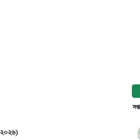
সপ্
ি ২০২৬)