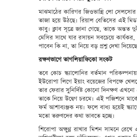
মাঝমাঠের কারিগর জিওভান্নি লো সেলসোর ক্
তাজা হয়ে উঠছে। রিয়াল বেতিসের এই মিড
কাবু। ক্লাব সূত্রে জানা গেছে, তাকে অন্তত
মেসির সাথে যার রসায়ন সবচেয়ে কার্যকর, স
পাবেন কি না, তা নিয়ে বড় প্রশ্ন দেখা দিয়েছ
রক্ষণভাগে তাগলিয়াফিকো সংকট
তবে কোচ স্ক্যালোনির বর্তমান পরিকল্প
ইউরোপা লিগে ইয়াং বয়েজের বিপক্ষে খেলত
তার ফেরার সুনির্দিষ্ট কোনো দিনক্ষণ এখন
তাকে নিয়ে উদ্বেগ চরমে। এই পজিশনে মার্ক
ফর্ম আশাব্যঞ্জক নয়। ফলে বাধ্য হয়েই স্ক্
মতো তরুণদের কথা ভাবতে হচ্ছে।
শিরোপা অক্ষুণ্ণ রাখার মিশন সামনে রেখ