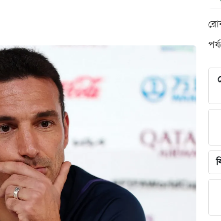
রো
পর্
শ
ব