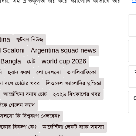
বিষয়, এই প্রতিকূলতা জয় করে স্ক্যালোনি কীভাবে তার
tina
ফুটবল নিউজ
l Scaloni
Argentina squad news
 Bangla
চোট
world cup 2026
ি
হুয়ান ফয়থ
লো সেলসো
তাগলিয়াফিকো
টিনা দলে চোটের খবর
লিওনেল স্ক্যালোনির দুশ্চিন্তা
আর্জেন্টিনা বনাম চোট
২০২৬ বিশ্বকাপের খবর
শ
ছিটকে গেলেন ফয়থ
েলসো কি বিশ্বকাপ খেলবেন?
িকোর বিকল্প কে?
আর্জেন্টিনা লেফট ব্যাক সমস্যা