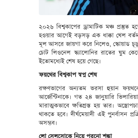
২০২৬ বিশ্বকাপের ড্রামাটিক মঞ্চ প্রস্ত
হওয়ার আগেই বড়সড় এক ধাক্কা খেল বর্তমান বি
মূল আসরে জায়গা করে নিলেও, স্কোয়াড চূড়ান
চোট লিওনেল স্ক্যালোনির রাতের ঘুম কেড়
ইতোমধ্যেই শেষ হয়ে গেছে।
ফয়থের বিশ্বকাপ স্বপ্ন শেষ
রক্ষণভাগের অন্যতম ভরসা হুয়ান ফয়থক
আর্জেন্টিনাকে। গত ২৪ জানুয়ারি ভিলারি
মারাত্মকভাবে ক্ষতিগ্রস্ত হয় তার। অস্ত্
থাকতে হবে। দীর্ঘমেয়াদী এই পুনর্বাসন প্
অসম্ভব।
লো সেলসোকে নিয়ে পুরনো শঙ্কা