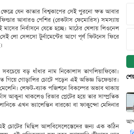
ষেত্রে যেন কাতার বিশ্বকাপের সেই পুরনো ক্ষত আবার
ফিল্ডার আবারও পেশির (রেকটাস ফেমোরিস) সমস্যায়
 দুই মাসের নির্বাসনে যেতে হচ্ছে। মাঠের খেলায় লিওনেল
েই লো সেলসো টুর্নামেন্টের আগে পূর্ণ ফিটনেস ফিরে
ে।
নায় সবচেয়ে বড় ধাঁধার নাম নিকোলাস তাগলিয়াফিকো।
শেয
ে গিয়ে গোড়ালির চোটে পড়েন এই অভিজ্ঞ ডিফেন্ডার।
ো মেলেনি। লেফট-ব্যাক পজিশনে বিকল্পের অভাব থাকায়
োস আকুনা থাকলেও রিভার প্লেটের হয়ে তার সাম্প্রতিক
যালোনিকে এখন ভ্যালেন্তিন বারকো বা ফাকুন্দো মেদিনার
আগ
ে এই চোটের মিছিল আলবিসেলেস্তেদের জন্য এক কঠিন
ব