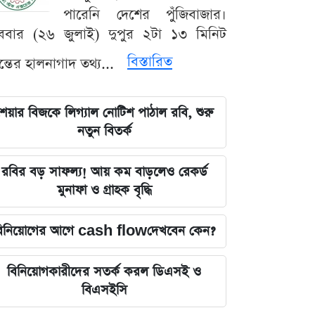
পারেনি দেশের পুঁজিবাজার।
ববার (২৬ জুলাই) দুপুর ২টা ১৩ মিনিট
বিস্তারিত
যন্তের হালনাগাদ তথ্য...
েয়ার বিজকে লিগ্যাল নোটিশ পাঠাল রবি, শুরু
নতুন বিতর্ক
রবির বড় সাফল্য! আয় কম বাড়লেও রেকর্ড
মুনাফা ও গ্রাহক বৃদ্ধি
িনিয়োগের আগে cash flowদেখবেন কেন?
বিনিয়োগকারীদের সতর্ক করল ডিএসই ও
বিএসইসি