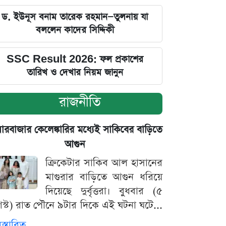
ড. ইউনূস বনাম তারেক রহমান—তুলনায় যা
বললেন কাদের সিদ্দিকী
SSC Result 2026: ফল প্রকাশের
তারিখ ও দেখার নিয়ম জানুন
রাজনীতি
়ারবাজার কেলেঙ্কারির মধ্যেই সাকিবের বাড়িতে
আগুন
ক্রিকেটার সাকিব আল হাসানের
মাগুরার বাড়িতে আগুন ধরিয়ে
দিয়েছে দুর্বৃত্তরা। বুধবার (৫
স্ট) রাত পৌনে ৯টার দিকে এই ঘটনা ঘটে...
িস্তারিত