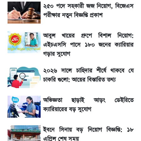
SSC Result 2026: যে ৩ উপায়ে জানা যাবে
২৫০ পদে সহকারী জজ নিয়োগ, বিজেএস
ফল
পরীক্ষার নতুন বিজ্ঞপ্তি প্রকাশ
১৮০ দিনের মূল্যায়ন শেষে মন্ত্রিসভায় পরিবর্তন
আবুল খায়ের গ্রুপে বিশাল নিয়োগ:
এইচএসসি পাসে ১৮০ জনের ক্যারিয়ার
জেনে নিন আজকের সোনা ও রুপার সর্বশেষ দাম
গড়ার সুযোগ
২০২৬ সালে চাহিদার শীর্ষে থাকবে যে
আগে দেখে নিন, আজকের সোনার নতুন দাম
চাকরি গুলো: আয়ের বিস্তারিত তথ্য
তাপমাত্রা নিয়ে নতুন পূর্বাভাস দিল আবহাওয়া অফিস
অভিজ্ঞতা ছাড়াই আড়ং ডেইরিতে
টিভিতে আজকের খেলা (৭ আগস্ট)
ক্যারিয়ারের বড় সুযোগ
সৌদিতে বাংলাদেশিদের আকামা নবায়নে বদলে গেল
ইবনে সিনায় বড় নিয়োগ বিজ্ঞপ্তি: ১৮
নিয়ম
এপ্রিল শেষ সময়