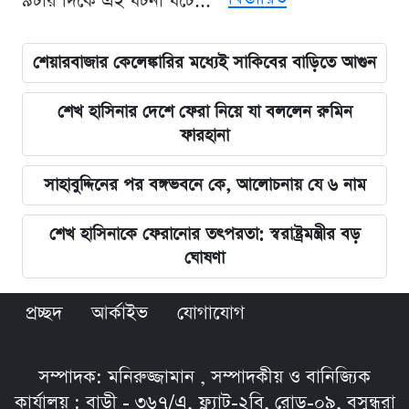
৯টার দিকে এই ঘটনা ঘটে...
শেয়ারবাজার কেলেঙ্কারির মধ্যেই সাকিবের বাড়িতে আগুন
শেখ হাসিনার দেশে ফেরা নিয়ে যা বললেন রুমিন
ফারহানা
সাহাবুদ্দিনের পর বঙ্গভবনে কে, আলোচনায় যে ৬ নাম
শেখ হাসিনাকে ফেরানোর তৎপরতা: স্বরাষ্ট্রমন্ত্রীর বড়
ঘোষণা
প্রচ্ছদ
আর্কাইভ
যোগাযোগ
সম্পাদক: মনিরুজ্জামান , সম্পাদকীয় ও বানিজ্যিক
কার্যালয় : বাড়ী - ৩৬৭/এ, ফ্ল্যাট-২বি, রোড়-০৯, বসুন্ধরা