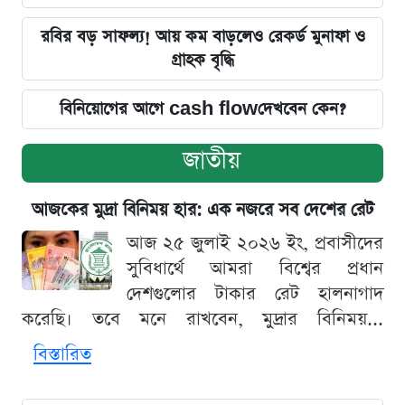
রবির বড় সাফল্য! আয় কম বাড়লেও রেকর্ড মুনাফা ও
গ্রাহক বৃদ্ধি
বিনিয়োগের আগে cash flowদেখবেন কেন?
জাতীয়
আজকের মুদ্রা বিনিময় হার: এক নজরে সব দেশের রেট
আজ ২৫ জুলাই ২০২৬ ইং, প্রবাসীদের
সুবিধার্থে আমরা বিশ্বের প্রধান
দেশগুলোর টাকার রেট হালনাগাদ
করেছি। তবে মনে রাখবেন, মুদ্রার বিনিময়...
বিস্তারিত