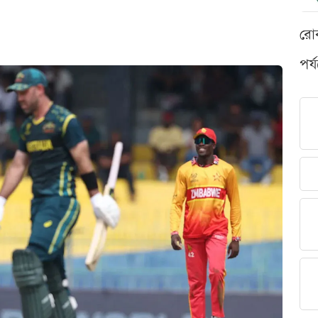
রো
পর্