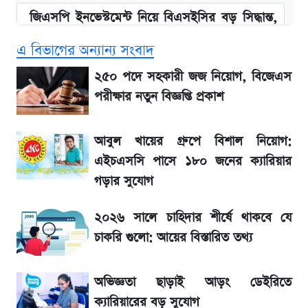
জিএসপি ইনভেস্টমেন্ট নিয়ে বিএসইসির বড় সিদ্ধান্ত,
তদন্তে যেসব বিষয়
এ বিভাগের অন্যান্য সংবাদ
উত্থান-পতনের দোলাচলে শেয়ারবাজার, লেনদেনের
২৫০ পদে সহকারী জজ নিয়োগ, বিজেএস
শীর্ষে যে ১০ কোম্পানি
পরীক্ষার নতুন বিজ্ঞপ্তি প্রকাশ
আগে দেখে নিন, আজকের সোনার নতুন দাম
আবুল খায়ের গ্রুপে বিশাল নিয়োগ:
এইচএসসি পাসে ১৮০ জনের ক্যারিয়ার
SSC Result প্রকাশ ১০টায়, নতুন এসএমএস
গড়ার সুযোগ
নম্বরসহ জানুন যেভাবে
২০২৬ সালে চাহিদার শীর্ষে থাকবে যে
SSc Result 2026 তারিখ চূড়ান্ত, স্কুলে ভর্তি
চাকরি গুলো: আয়ের বিস্তারিত তথ্য
নিয়ে নতুন নিয়ম
অভিজ্ঞতা ছাড়াই আড়ং ডেইরিতে
মুনাফা বৃদ্ধির ধারায় ইসলামী ইন্স্যুরেন্স, ছয় মাসের
ক্যারিয়ারের বড় সুযোগ