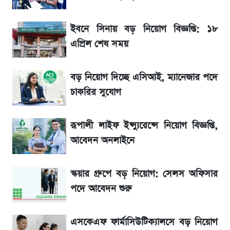
হিসাব প্রকাশ
ইবনে সিনায় বড় নিয়োগ বিজ্ঞপ্তি: ১৮
শেয়ারপ্রতি সাড়ে ১০ টাকা বোনাস পাচ্ছে
এপ্রিল শেষ সময়
বিনিয়োগকারীরা
বড় নিয়োগ দিচ্ছে এসিআই, ম্যানেজার পদে
মেসির জীবনে নেমে এলো শোকের ছায়া
চাকরির সুযোগ
La Liga 2026-2027: সর্বশেষ পয়েন্ট টেবিল ও
খবর
রূপালী লাইফ ইন্স্যুরেন্সে নিয়োগ বিজ্ঞপ্তি,
আবেদন অনলাইনে
একদিনের ব্যবধানে আজকের সোনার দাম
স্কয়ার গ্রুপে বড় নিয়োগ: সেলস অফিসার
সূর্যগ্রহণের দিন আকাশে চোখ ধাঁধানো দৃশ্য, জেনে নিন
পদে আবেদন শুরু
সময় ও স্থান
এসকেএফ ফার্মাসিউটিক্যালসে বড় নিয়োগ