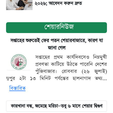
২০২৬; আবেদন করুন দ্রুত
শেয়ারনিউজ
সপ্তাহের শুরুতেই ফের পতন শেয়ারবাজারে, কারণ যা
জানা গেল
সপ্তাহের প্রথম কার্যদিবসেও নিম্নমুখী
প্রবণতা কাটিয়ে উঠতে পারেনি দেশের
পুঁজিবাজার। রোববার (২৬ জুলাই)
দুপুর ২টা ১৩ মিনিট পর্যন্তের হালনাগাদ তথ্য...
বিস্তারিত
কারখানা বন্ধ, জমেছে মরিচা—তবু ৬ মাসে শেয়ার দ্বিগুণ