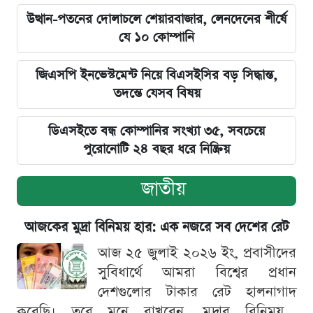
উত্থান-পতনের দোলাচলে শেয়ারবাজার, লেনদেনের শীর্ষে
যে ১০ কোম্পানি
জিএসপি ইনভেস্টমেন্ট নিয়ে বিএসইসির বড় সিদ্ধান্ত,
তদন্তে যেসব বিষয়
ডিএসইতে বন্ধ কোম্পানির সংখ্যা ৩৫, সবচেয়ে
পুরোনোটি ২৪ বছর ধরে নিষ্ক্রিয়
জাতীয়
আজকের মুদ্রা বিনিময় হার: এক নজরে সব দেশের রেট
আজ ২৫ জুলাই ২০২৬ ইং, প্রবাসীদের
সুবিধার্থে আমরা বিশ্বের প্রধান
দেশগুলোর টাকার রেট হালনাগাদ
করেছি। তবে মনে রাখবেন, মুদ্রার বিনিময়...