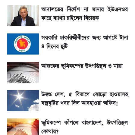
একদিনের ব্যবধানে আজকের সোনার দাম
আদালতের নির্দেশ না মানায় ইউএনওর
কাছে ব্যাখ্যা চাইলেন বিচারক
সরকারি চাকরিজীবীদের জন্য বড় সুখবর!
সরকারি চাকরিজীবীদের জন্য আগস্টে টানা
শেখ হাসিনা, মামলা ও দেশে ফেরা নিয়ে খোলামেলা
সাকিব
৪ দিনের ছুটি
Sirin Labs Finney: বাংলাদেশে এখন যত
আজকের ভূমিকম্পের উৎপত্তিস্থল ও মাত্রা
টাকায় পাওয়া যায়
সূর্যগ্রহণের দিন আকাশে চোখ ধাঁধানো দৃশ্য, জেনে নিন
উত্তপ্ত দেশ, ৫ বিভাগে ঝোড়ো হাওয়াসহ
সময় ও স্থান
বজ্রবৃষ্টির খবর দিল আবহাওয়া অফিস!
ভূমিকম্পে কাঁপলে বাংলাদেশ, উৎপত্তিস্থল
কোথায়?