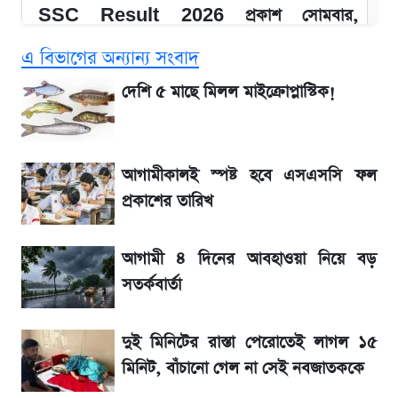
SSC Result 2026 প্রকাশ সোমবার,
ওয়েবসাইট ও এসএমএসে জানার নিয়ম
এ বিভাগের অন্যান্য সংবাদ
১৮০ দিনের মূল্যায়ন শেষে মন্ত্রিসভায় পরিবর্তন
দেশি ৫ মাছে মিলল মাইক্রোপ্লাস্টিক!
আগে দেখে নিন, আজকের সোনার নতুন দাম
আগামীকালই স্পষ্ট হবে এসএসসি ফল
SSc Result 2026 তারিখ চূড়ান্ত, স্কুলে ভর্তি
প্রকাশের তারিখ
নিয়ে নতুন নিয়ম
আগামী ৪ দিনের আবহাওয়া নিয়ে বড়
মেসির জীবনে নেমে এলো শোকের ছায়া
সতর্কবার্তা
La Liga 2026-2027: সর্বশেষ পয়েন্ট টেবিল ও
দুই মিনিটের রাস্তা পেরোতেই লাগল ১৫
খবর
মিনিট, বাঁচানো গেল না সেই নবজাতককে