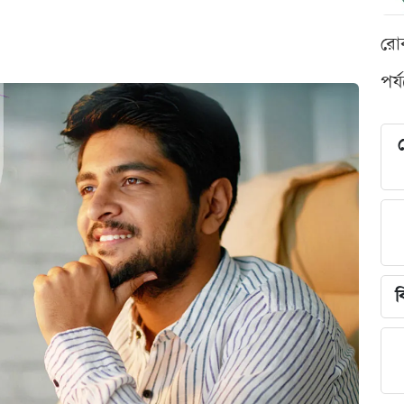
রো
পর্
শ
ব