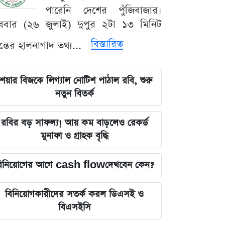
পারেনি দেশের পুঁজিবাজার।
ববার (২৬ জুলাই) দুপুর ২টা ১৩ মিনিট
বিস্তারিত
যন্তের হালনাগাদ তথ্য...
েয়ার বিজকে লিগ্যাল নোটিশ পাঠাল রবি, শুরু
নতুন বিতর্ক
রবির বড় সাফল্য! আয় কম বাড়লেও রেকর্ড
মুনাফা ও গ্রাহক বৃদ্ধি
িনিয়োগের আগে cash flowদেখবেন কেন?
বিনিয়োগকারীদের সতর্ক করল ডিএসই ও
বিএসইসি