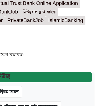
tual Trust Bank Online Application
BankJob
মিউচুয়াল ট্রাস্ট ব্যাংক
r
PrivateBankJob
IslamicBanking
ঠকের মতামত:
নিউজ
াড়িতে আগুন