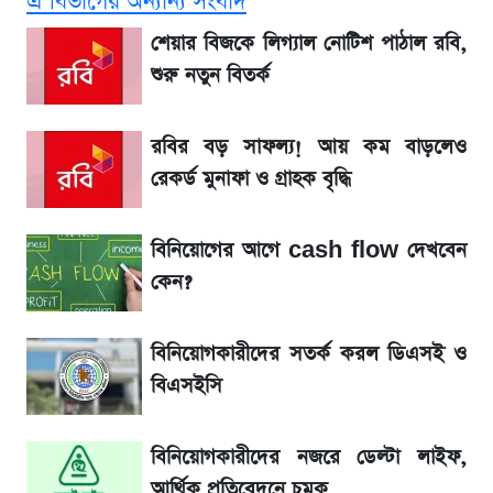
এ বিভাগের অন্যান্য সংবাদ
Redmi K80 নিয়ে আপডেট
শেয়ার বিজকে লিগ্যাল নোটিশ পাঠাল রবি,
বাংলাদেশ নিয়ে যা বললেন সজীব ওয়াজেদ জয়
শুরু নতুন বিতর্ক
সাকিবের বাড়িতে হামলা নিয়ে মুখ খুললেন দিলীপ
রবির বড় সাফল্য! আয় কম বাড়লেও
ঘোষ
রেকর্ড মুনাফা ও গ্রাহক বৃদ্ধি
লিটনকে নিয়ে টিম ম্যানেজমেন্টের নতুন পরিকল্পনা
বিনিয়োগের আগে cash flow দেখবেন
কেন?
জেনে নিন আজকের সোনা ও রুপার সর্বশেষ দাম
বিনিয়োগকারীদের সতর্ক করল ডিএসই ও
আগামীকালই স্পষ্ট হবে এসএসসি ফল প্রকাশের
বিএসইসি
তারিখ
বিনিয়োগকারীদের নজরে ডেল্টা লাইফ,
তাপমাত্রা নিয়ে নতুন পূর্বাভাস দিল আবহাওয়া অফিস
আর্থিক প্রতিবেদনে চমক