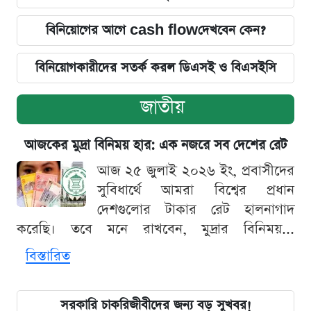
বিনিয়োগের আগে cash flowদেখবেন কেন?
বিনিয়োগকারীদের সতর্ক করল ডিএসই ও বিএসইসি
জাতীয়
আজকের মুদ্রা বিনিময় হার: এক নজরে সব দেশের রেট
আজ ২৫ জুলাই ২০২৬ ইং, প্রবাসীদের
সুবিধার্থে আমরা বিশ্বের প্রধান
দেশগুলোর টাকার রেট হালনাগাদ
করেছি। তবে মনে রাখবেন, মুদ্রার বিনিময়...
বিস্তারিত
সরকারি চাকরিজীবীদের জন্য বড় সুখবর!