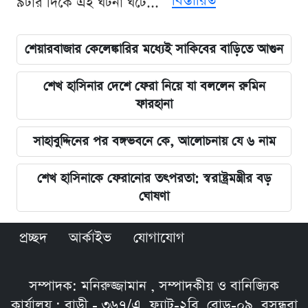
বিস্তারিত
৯টার দিকে এই ঘটনা ঘটে...
শেয়ারবাজার কেলেঙ্কারির মধ্যেই সাকিবের বাড়িতে আগুন
শেখ হাসিনার দেশে ফেরা নিয়ে যা বললেন রুমিন
ফারহানা
সাহাবুদ্দিনের পর বঙ্গভবনে কে, আলোচনায় যে ৬ নাম
শেখ হাসিনাকে ফেরানোর তৎপরতা: স্বরাষ্ট্রমন্ত্রীর বড়
ঘোষণা
প্রচ্ছদ
আর্কাইভ
যোগাযোগ
সম্পাদক: মনিরুজ্জামান , সম্পাদকীয় ও বানিজ্যিক
কার্যালয় : বাড়ী - ৩৬৭/এ, ফ্ল্যাট-২বি, রোড়-০৯, বসুন্ধরা