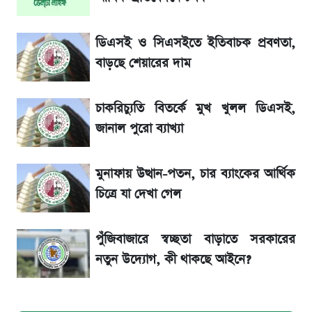
৬ আগস্ট দেশের বাজারে স্বর্ণের দাম
ডিএসই ও সিএসইতে ইতিবাচক প্রবণতা,
রবির বড় সাফল্য! আয় কম বাড়লেও রেকর্ড মুনাফা ও
বাড়ছে শেয়ারের দাম
গ্রাহক বৃদ্ধি
চাকরিচ্যুতি বিতর্কে মুখ খুলল ডিএসই,
শেয়ার বিজকে লিগ্যাল নোটিশ পাঠাল রবি, শুরু নতুন
জানাল পুরো ব্যাখ্যা
বিতর্ক
মুনাফায় উত্থান-পতন, চার ব্যাংকের আর্থিক
সৌদিতে বাংলাদেশিদের আকামা নবায়নে বদলে গেল
চিত্রে যা দেখা গেল
নিয়ম
পুঁজিবাজারে স্বচ্ছতা বাড়াতে সরকারের
নতুন উদ্যোগ, কী থাকছে আইনে?