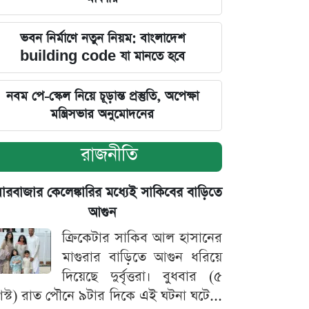
ভবন নির্মাণে নতুন নিয়ম: বাংলাদেশ
building code যা মানতে হবে
নবম পে-স্কেল নিয়ে চূড়ান্ত প্রস্তুতি, অপেক্ষা
মন্ত্রিসভার অনুমোদনের
রাজনীতি
়ারবাজার কেলেঙ্কারির মধ্যেই সাকিবের বাড়িতে
আগুন
ক্রিকেটার সাকিব আল হাসানের
মাগুরার বাড়িতে আগুন ধরিয়ে
দিয়েছে দুর্বৃত্তরা। বুধবার (৫
স্ট) রাত পৌনে ৯টার দিকে এই ঘটনা ঘটে...