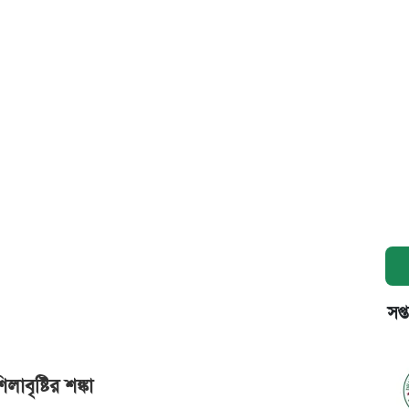
সপ্
াবৃষ্টির শঙ্কা