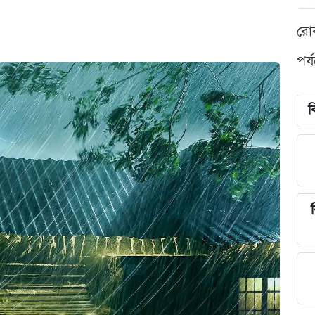
রো
পর্
ব