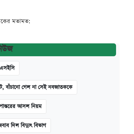
ঠকের মতামত:
নিউজ
িএসইসি
িট, বাঁচানো গেল না সেই নবজাতককে
ূপান্তরের আসল নিয়ম
বাব দিল বিদ্যুৎ বিভাগ