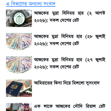
এ বিভাগের অন্যান্য সংবাদ
বাংলাদেশ নিয়ে যা বললেন সজীব ওয়াজেদ জয়
আজকের মুদ্রা বিনিময় হার (২ আগস্ট
২০২৬): সকল দেশের রেট
২ লাখ মানুষ অপেক্ষায়, কিন্তু দেখা গেল না শেখ
হাসিনাকে! এরপর যা ঘটল...
আজকের মুদ্রা বিনিময় হার (২৮ জুলাই
২০২৬): সকল দেশের রেট
আগামী ৪ দিনের আবহাওয়া নিয়ে বড় সতর্কবার্তা
আজকের মুদ্রা বিনিময় হার (২৭ জুলাই
লিটনকে নিয়ে টিম ম্যানেজমেন্টের নতুন পরিকল্পনা
২০২৬): সকল দেশের রেট
আগামীকালই স্পষ্ট হবে এসএসসি ফল প্রকাশের
আমিরাতের ভিসা নিয়ে মিললো সুসংবাদ
তারিখ
সাকিবের বাড়িতে হামলা নিয়ে মুখ খুললেন দিলীপ
এক লাফে আজকের সৌদি রিয়াল রেট
ঘোষ