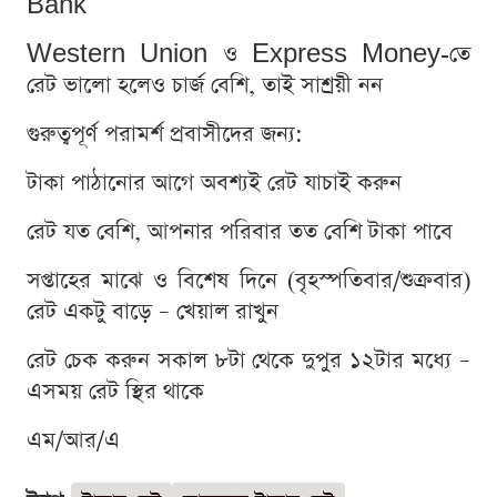
Bank
Western Union ও Express Money-তে
রেট ভালো হলেও চার্জ বেশি, তাই সাশ্রয়ী নন
গুরুত্বপূর্ণ পরামর্শ প্রবাসীদের জন্য:
টাকা পাঠানোর আগে অবশ্যই রেট যাচাই করুন
রেট যত বেশি, আপনার পরিবার তত বেশি টাকা পাবে
সপ্তাহের মাঝে ও বিশেষ দিনে (বৃহস্পতিবার/শুক্রবার)
রেট একটু বাড়ে – খেয়াল রাখুন
রেট চেক করুন সকাল ৮টা থেকে দুপুর ১২টার মধ্যে –
এসময় রেট স্থির থাকে
এম/আর/এ