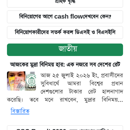
গ্রাহক বৃদ্ধি
বিনিয়োগের আগে cash flowদেখবেন কেন?
বিনিয়োগকারীদের সতর্ক করল ডিএসই ও বিএসইসি
জাতীয়
আজকের মুদ্রা বিনিময় হার: এক নজরে সব দেশের রেট
আজ ২৫ জুলাই ২০২৬ ইং, প্রবাসীদের
সুবিধার্থে আমরা বিশ্বের প্রধান
দেশগুলোর টাকার রেট হালনাগাদ
করেছি। তবে মনে রাখবেন, মুদ্রার বিনিময়...
বিস্তারিত