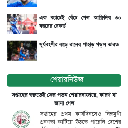
৬ আগস্ট দেশের বাজারে স্বর্ণের দাম
এক ক্যাচেই বেঁচে গেল আফ্রিদির ৩০
শেখ হাসিনার বক্তব্য ঘিরে ভারতকে কড়া বার্তা
বছরের রেকর্ড
বাংলাদেশের
সূর্যবংশীর ঝড়ে রানের পাহাড় গড়ল ভারত
শেয়ারনিউজ
সপ্তাহের শুরুতেই ফের পতন শেয়ারবাজারে, কারণ যা
জানা গেল
সপ্তাহের প্রথম কার্যদিবসেও নিম্নমুখী
প্রবণতা কাটিয়ে উঠতে পারেনি দেশের