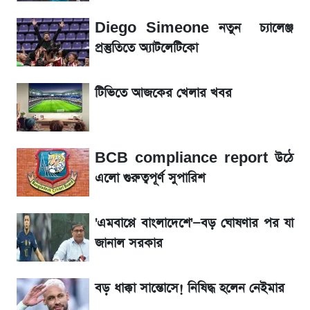
Diego Simeone নতুন চ্যালেঞ্জ
লিটনকে নিয়ে টিম ম্যানেজমেন্টের নতুন পরিকল্পনা
প্রস্তুতিতে অ্যাটলেটিকো
আগামীকালই স্পষ্ট হবে এসএসসি ফল প্রকাশের
টিভিতে আজকের খেলার খবর
তারিখ
সাকিবের বাড়িতে হামলা নিয়ে মুখ খুললেন দিলীপ
BCB compliance report উঠে
ঘোষ
এলো গুরুত্বপূর্ণ সুপারিশ
শেখ হাসিনার দেশে ফেরা নিয়ে যা বললেন রুমিন
ফারহানা
'এমবাপ্পে বাংলাদেশে'—বড় ঘোষণার পর যা
জানাল সরকার
লাফিয়ে বাড়ল স্বর্ণের দাম, এক মাসের মধ্যে সর্বোচ্চ
রেকর্ড
বড় ধাক্কা সান্তোসে! নিষিদ্ধ হলেন নেইমার