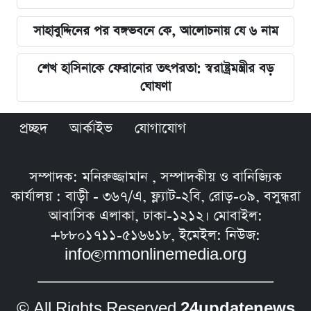
সাহাবুদ্দিনের পর বঙ্গভবনে কে, আলোচনায় যে ৬ নাম
শেখ হাসিনাকে ফেরানোর তৎপরতা: স্বরাষ্ট্রমন্ত্রীর বড়
ঘোষণা
প্রচ্ছদ
আর্কাইভ
যোগাযোগ
সম্পাদক: মনিরুজ্জামান , সম্পাদকীয় ও বানিজ্যিক
কার্যালয় : বাড়ী - ৩৬৭/এ, ফ্ল্যাট-২বি, রোড়-০৯, বসুন্ধরা
আবাসিক এলাকা, ঢাকা-১২১২। মোবাইল:
+৮৮০১৭১১-৫১৬৬১৮, ইমেইল: নিউজ:
info@mmonlinemedia.org
© All Rights Reserved
24updatenews