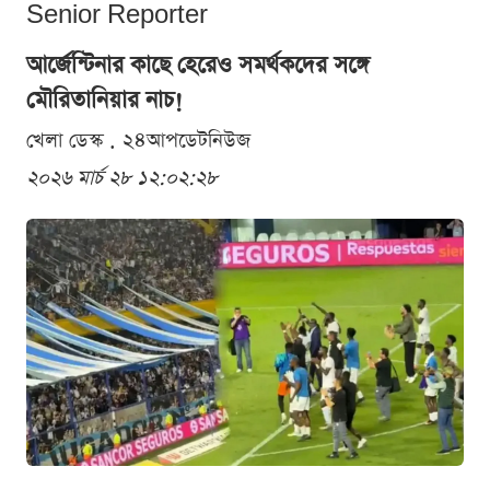
Senior Reporter
আর্জেন্টিনার কাছে হেরেও সমর্থকদের সঙ্গে
মৌরিতানিয়ার নাচ!
খেলা ডেস্ক . ২৪আপডেটনিউজ
২০২৬ মার্চ ২৮ ১২:০২:২৮