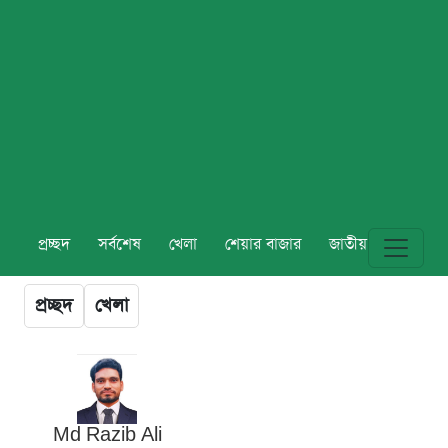
প্রচ্ছদ
সর্বশেষ
খেলা
শেয়ার বাজার
জাতীয়
বিশ্ব
প্রচ্ছদ
খেলা
Md Razib Ali