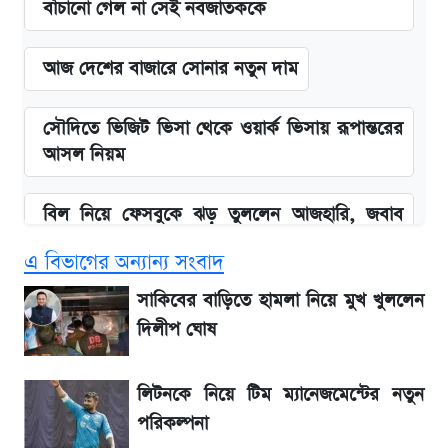
বাঁচানো গেল না সেই নবজাতককে
আজ দেশের বাজারে সোনার নতুন দাম
সৌদিতে ভিজিট ভিসা থেকে ওয়ার্ক ভিসায় রূপান্তরের
আসল নিয়ম
বিল নিয়ে ফেসবুকে ঝড় তুললেন আজহারি, জবাব
দিল বিদ্যুৎ বিভাগ
এ বিভাগের অন্যান্য সংবাদ
বাংলাদেশ নিয়ে যা বললেন সজীব ওয়াজেদ জয়
সাকিবের বাড়িতে হামলা নিয়ে মুখ খুললেন
দিলীপ ঘোষ
২ লাখ মানুষ অপেক্ষায়, কিন্তু দেখা গেল না শেখ
হাসিনাকে! এরপর যা ঘটল...
লিটনকে নিয়ে টিম ম্যানেজমেন্টের নতুন
পরিকল্পনা
আগামী ৪ দিনের আবহাওয়া নিয়ে বড় সতর্কবার্তা