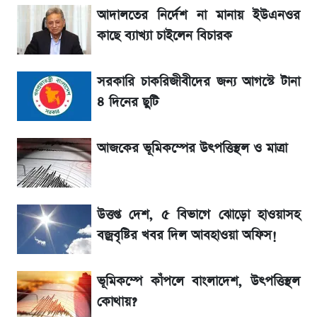
আদালতের নির্দেশ না মানায় ইউএনওর
সৌদিতে বাংলাদেশিদের আকামা নবায়নে বদলে গেল
কাছে ব্যাখ্যা চাইলেন বিচারক
নিয়ম
সরকারি চাকরিজীবীদের জন্য আগস্টে টানা
La Liga 2026-2027: সর্বশেষ পয়েন্ট টেবিল ও
খবর
৪ দিনের ছুটি
একদিনের ব্যবধানে আজকের সোনার দাম
আজকের ভূমিকম্পের উৎপত্তিস্থল ও মাত্রা
ড. ইউনূস বনাম তারেক রহমান—তুলনায় যা বললেন
কাদের সিদ্দিকী
উত্তপ্ত দেশ, ৫ বিভাগে ঝোড়ো হাওয়াসহ
বজ্রবৃষ্টির খবর দিল আবহাওয়া অফিস!
ভূমিকম্পে কাঁপলে বাংলাদেশ, উৎপত্তিস্থল
কোথায়?