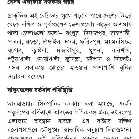
যেসব এলাকায় সতর্কতা জারি
প্রাকৃতিক এই বৈরিতার মুখে পড়তে পারে দেশের উত্তর
থেকে দক্ষিণ ও পূর্বাঞ্চলের জেলাগুলো। ঝড়ের আশঙ্কায়
থাকা জেলাগুলো হলো— রংপুর, দিনাজপুর, রাজশাহী,
পাবনা, বগুড়া, টাঙ্গাইল, ঢাকা, ফরিদপুর, ময়মনসিংহ,
যশোর, কুষ্টিয়া, মাদারীপুর, খুলনা, বরিশাল,
পটুয়াখালী, নোয়াখালী, কুমিল্লা, চট্টগ্রাম ও সিলেট।
এসব এলাকায় ঝোড়ো হাওয়ার পাশাপাশি বৃষ্টির
সম্ভাবনা রয়েছে।
বায়ুমণ্ডলের বর্তমান পরিস্থিতি
আবহাওয়ার সিনপটিক অবস্থায় বলা হয়েছে, একটি
লঘুচাপের বর্ধিতাংশ ভারতের পশ্চিমবঙ্গ এবং তৎসংলগ্ন
এলাকায় অবস্থান করছে। এর বাইরে দক্ষিণ
বঙ্গোপসাগরে মৌসুমের স্বাভাবিক লঘুচাপ বিরাজমান।
বায়ুমণ্ডলের এই পরিবর্তনের প্রভাবে দেশের সব