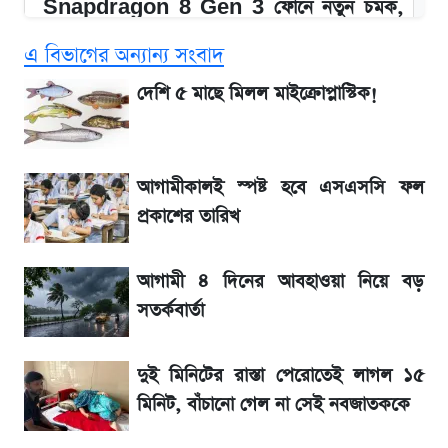
Snapdragon 8 Gen 3 ফোনে নতুন চমক,
Redmi K80 নিয়ে আপডেট
এ বিভাগের অন্যান্য সংবাদ
SSC Result 2026: যে ৩ উপায়ে জানা যাবে
দেশি ৫ মাছে মিলল মাইক্রোপ্লাস্টিক!
ফল
১৮০ দিনের মূল্যায়ন শেষে মন্ত্রিসভায় পরিবর্তন
আগামীকালই স্পষ্ট হবে এসএসসি ফল
প্রকাশের তারিখ
জেনে নিন আজকের সোনা ও রুপার সর্বশেষ দাম
আগামী ৪ দিনের আবহাওয়া নিয়ে বড়
আগে দেখে নিন, আজকের সোনার নতুন দাম
সতর্কবার্তা
তাপমাত্রা নিয়ে নতুন পূর্বাভাস দিল আবহাওয়া অফিস
দুই মিনিটের রাস্তা পেরোতেই লাগল ১৫
মিনিট, বাঁচানো গেল না সেই নবজাতককে
টিভিতে আজকের খেলা (৭ আগস্ট)